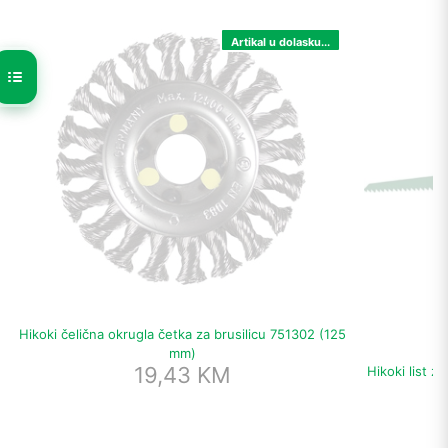
Artikal u dolasku...
Hikoki čelična okrugla četka za brusilicu 751302 (125
mm)
19,43
KM
Hikoki list z