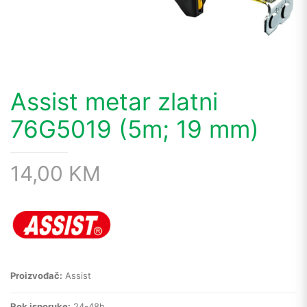
Assist metar zlatni
76G5019 (5m; 19 mm)
14,00
KM
Proizvođač:
Assist
Rok isporuke:
24-48h