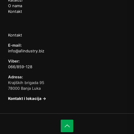
O nama
Kontakt
Kontakt
E-mail:
info@a1industry.biz
Viber:
066/859-128
Adresa:
Krajiških brigada 95
78000 Banja Luka
Kontakt i lokacija →