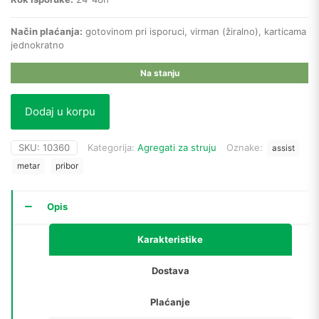
Način plaćanja:
gotovinom pri isporuci, virman (žiralno), karticama
jednokratno
Na stanju
Dodaj u korpu
SKU:
10360
Kategorija:
Agregati za struju
Oznake:
assist
metar
pribor
Opis
Karakteristike
Dostava
Plaćanje