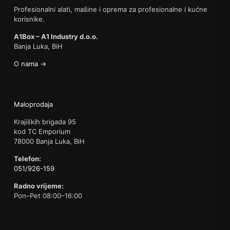
Profesionalni alati, mašine i oprema za profesionalne i kućne
korisnike.
A1Box – A1 Industry d.o.o.
Banja Luka, BiH
O nama →
Maloprodaja
Krajiških brigada 95
kod TC Emporium
78000 Banja Luka, BiH
Telefon:
051/926-159
Radno vrijeme:
Pon–Pet 08:00–16:00