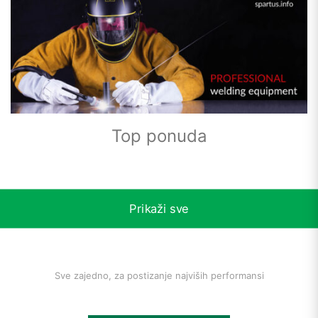
Top ponuda
Prikaži sve
Sve zajedno, za postizanje najviših performansi