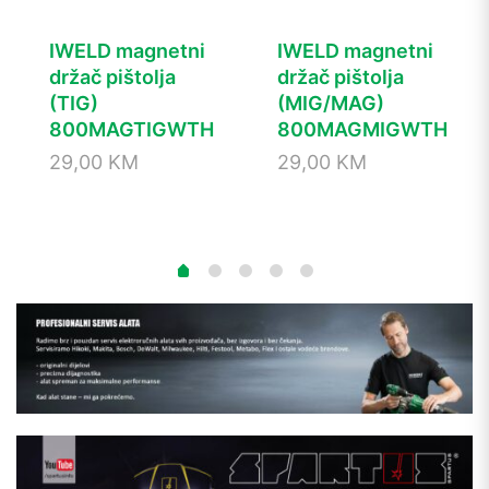
IWELD magnetni
IWELD magnetni
držač pištolja
držač pištolja
(TIG)
(MIG/MAG)
800MAGTIGWTH
800MAGMIGWTH
29,00
KM
29,00
KM