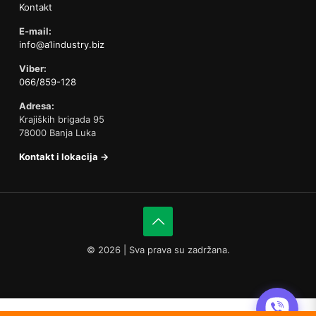
Kontakt
E-mail:
info@a1industry.biz
Viber:
066/859-128
Adresa:
Krajiških brigada 95
78000 Banja Luka
Kontakt i lokacija →
©
2026 | Sva prava su zadržana.