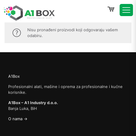
Nisu pronađeni proizvodi koji odgovaraju vašem
odabiru.
A1Box
Profesionalni alati, mašine i oprema za profesionalne i kućne
korisnike.
A1Box – A1 Industry d.o.o.
Banja Luka, BiH
O nama →