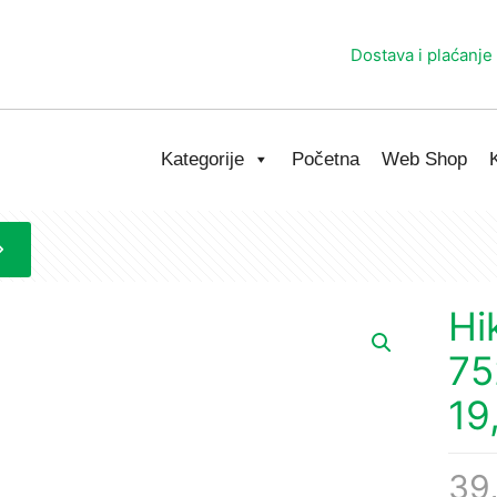
Dostava i plaćanje
Kategorije
Početna
Web Shop
Hi
75
19
39