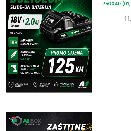
750040 (91,5
11