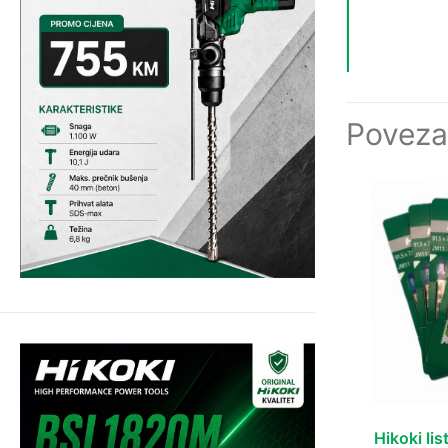
Poveza
Hikoki li