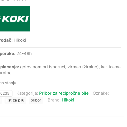
vođač:
Hikoki
sporuke:
24-48h
 plaćanja:
gotovinom pri isporuci, virman (žiralno), karticama
kratno
a stanju
Kategorija:
Pribor za recipročne pile
Oznake:
:
6235
Brand:
Hikoki
i
list za pilu
pribor