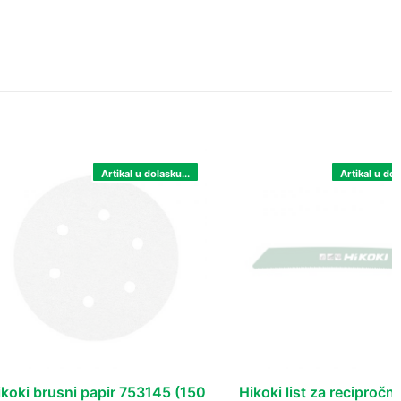
Artikal u dolasku...
Artikal u dol
ikoki brusni papir 753145 (150
Hikoki list za recipročnu