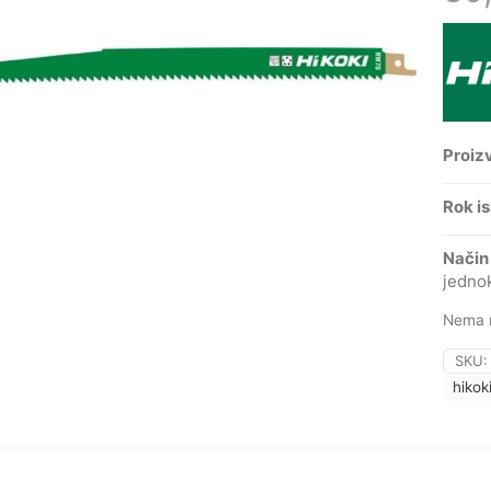
Proiz
Rok i
Način
jedno
Nema n
SKU
hikok