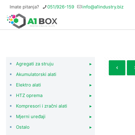
Imate pitanja?
051/926-159
info@a1industry.biz
Agregati za struju
▸
Akumulatorski alati
▸
Elektro alati
▸
HTZ oprema
▸
Kompresori i zračni alati
▸
Mjerni uređaji
▸
Ostalo
▸