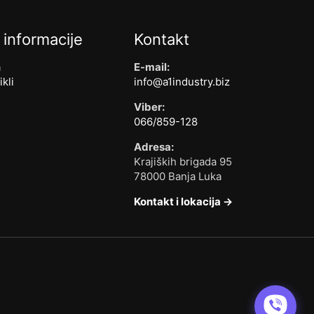
 informacije
Kontakt
a
E-mail:
ikli
info@a1industry.biz
Viber:
066/859-128
Adresa:
Krajiških brigada 95
78000 Banja Luka
Kontakt i lokacija →