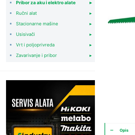
Pribor za aku i elektro alate
▸
Ručni alat
▸
Stacionarne mašine
▸
Usisivači
▸
Vrt i poljoprivreda
▸
Zavarivanje i pribor
▸
Opis