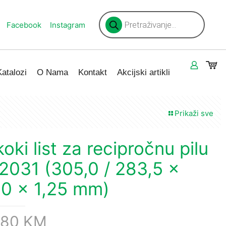
Products
search
Facebook
Instagram
Katalozi
O Nama
Kontakt
Akcijski artikli
Prikaži sve
koki list za recipročnu pilu
2031 (305,0 / 283,5 x
,0 x 1,25 mm)
,80
KM