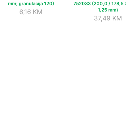
mm; granulacija 120)
752033 (200,0 / 178,5 x 
1,25 mm)
6,16
KM
37,49
KM