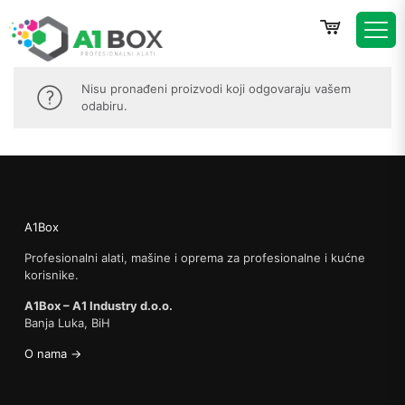
Nisu pronađeni proizvodi koji odgovaraju vašem
odabiru.
A1Box
Profesionalni alati, mašine i oprema za profesionalne i kućne
korisnike.
A1Box – A1 Industry d.o.o.
Banja Luka, BiH
O nama →