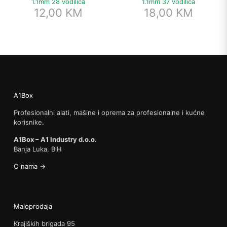
1.1mm 28 vodilica
1.1mm 37 vodilica
12,00
KM
18,00
KM
A1Box
Profesionalni alati, mašine i oprema za profesionalne i kućne
korisnike.
A1Box – A1 Industry d.o.o.
Banja Luka, BiH
O nama →
Maloprodaja
Krajiških brigada 95