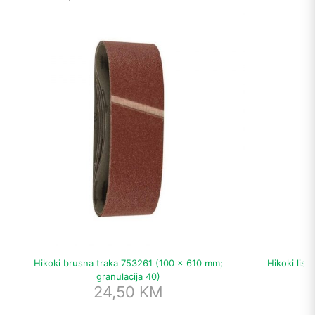
Hikoki brusna traka 753261 (100 x 610 mm;
Hikoki list
granulacija 40)
24,50
KM