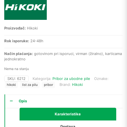
Proizvođač:
Hikoki
Rok isporuke:
24-48h
Način plaćanja:
gotovinom pri isporuci, virman (žiralno), karticama
jednokratno
Nema na stanju
SKU:
6212
Kategorija:
Pribor za ubodne pile
Oznake:
Brand:
Hikoki
hikoki
list za pilu
pribor
Opis
Karakteristike
Dostava