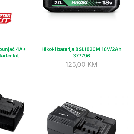
punjač 4A+
Hikoki baterija BSL1820M 18V/2Ah
arter kit
377796
125,00
KM