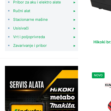
Pribor za aku i elektro alate
▸
Ručni alat
▸
Stacionarne mašine
▸
Usisivači
▸
Vrt i poljoprivreda
▸
Hikoki b
Zavarivanje i pribor
▸
NOVO