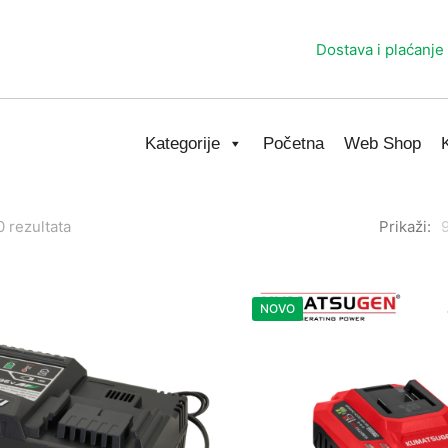
Dostava i plaćanje
Kategorije
Početna
Web Shop
Sorted
0 rezultata
Prikaži:
by
average
rating
NOVO