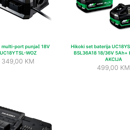
 multi-port punjač 18V
Hikoki set baterija UC18
UC18YTSL-WOZ
BSL36A18 18/36V 5Ah+ b
AKCIJA
349,00
KM
499,00
K