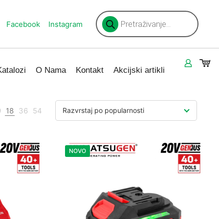
Products
search
Facebook
Instagram
Katalozi
O Nama
Kontakt
Akcijski artikli
9
18
36
54
Razvrstaj po popularnosti
NOVO