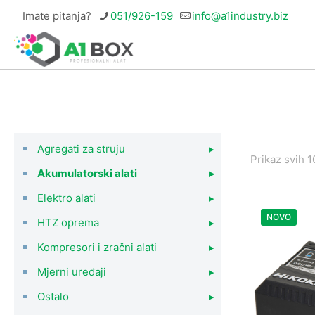
Imate pitanja?
051/926-159
info@a1industry.biz
Agregati za struju
▸
Prikaz svih 1
Akumulatorski alati
▸
Elektro alati
▸
NOVO
HTZ oprema
▸
Kompresori i zračni alati
▸
Mjerni uređaji
▸
Ostalo
▸