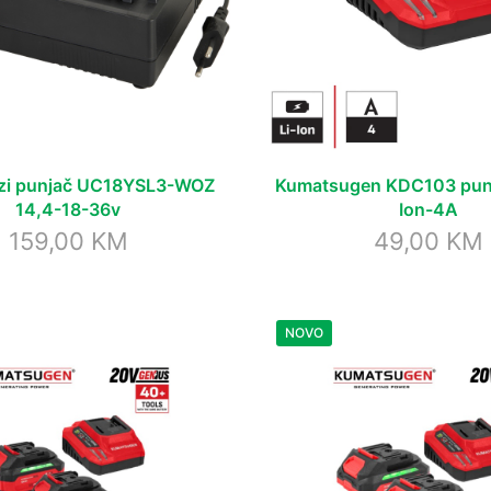
rzi punjač UC18YSL3-WOZ
Kumatsugen KDC103 punj
14,4-18-36v
Ion-4A
159,00
KM
49,00
KM
NOVO