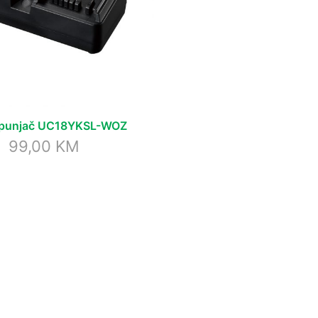
 punjač UC18YKSL-WOZ
99,00
KM