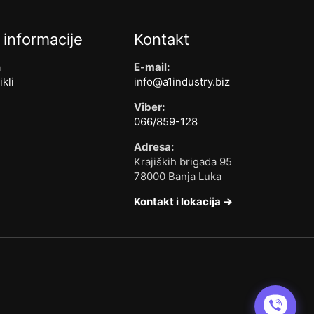
 informacije
Kontakt
a
E-mail:
ikli
info@a1industry.biz
Viber:
066/859-128
Adresa:
Krajiških brigada 95
78000 Banja Luka
Kontakt i lokacija →