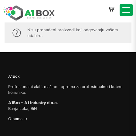
Nisu pronađeni proizvodi koji odgovaraju vašem
odabiru.
A1Box
Profesionalni alati, mašine i oprema za profesionalne i kućne
korisnike.
A1Box – A1 Industry d.o.o.
Banja Luka, BiH
O nama →