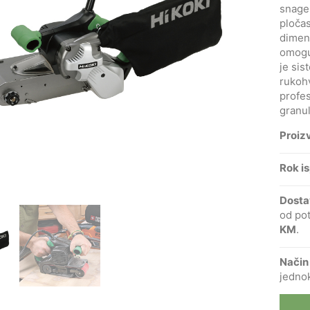
snag
pločas
dimen
omogu
je si
rukoh
profes
granu
Proiz
Rok i
Dosta
od po
KM
.
Način
jednok