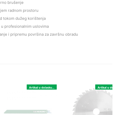
erno brušenje
tijem radnom prostoru
d tokom dužeg korištenja
d u profesionalnim uslovima
anje i pripremu površina za završnu obradu
Artikal u dolasku...
Artikal u dol