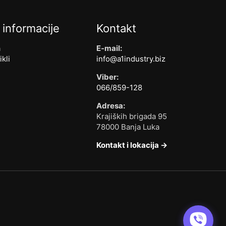
 informacije
Kontakt
a
E-mail:
ikli
info@a1industry.biz
Viber:
066/859-128
Adresa:
Krajiških brigada 95
78000 Banja Luka
Kontakt i lokacija →