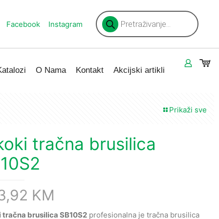
Products
search
Facebook
Instagram
Katalozi
O Nama
Kontakt
Akcijski artikli
Prikaži sve
koki tračna brusilica
10S2
3,92
KM
i tračna brusilica SB10S2
profesionalna je tračna brusilica