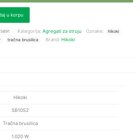
aj u korpu
Kategorija:
Agregati za struju
Oznake:
:
5891
hikoki
Brand:
Hikoki
r
tračna brusilica
Hikoki
SB10S2
Tračna brusilica
1.020 W