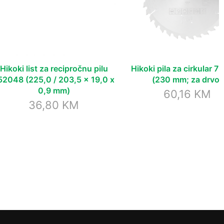
Hikoki list za recipročnu pilu
Hikoki pila za cirkular 
52048 (225,0 / 203,5 x 19,0 x
(230 mm; za drvo)
0,9 mm)
60,16
KM
36,80
KM