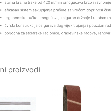
stalna brzina trake od 420 m/min omogućava brzo i ravnomj
efikasan sistem sakupljanja prašine sa vrećom doprinosi čis
ergonomske ručke omogućavaju sigurno držanje i udoban ra
čvrsta konstrukcija osigurava dug vijek trajanja i pouzdan ra
pogodna za stolarske radionice, građevinske radove, renovir
ni proizvodi