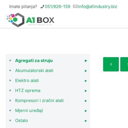
Imate pitanja?
051/926-159
info@a1industry.biz
Agregati za struju
▸
Akumulatorski alati
▸
Elektro alati
▸
HTZ oprema
▸
Kompresori i zračni alati
▸
Mjerni uređaji
▸
Ostalo
▸