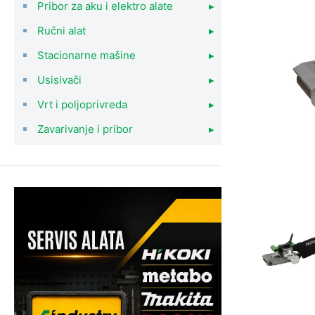
Pribor za aku i elektro alate
▸
Ručni alat
▸
Stacionarne mašine
▸
Usisivači
▸
Vrt i poljoprivreda
▸
Zavarivanje i pribor
▸