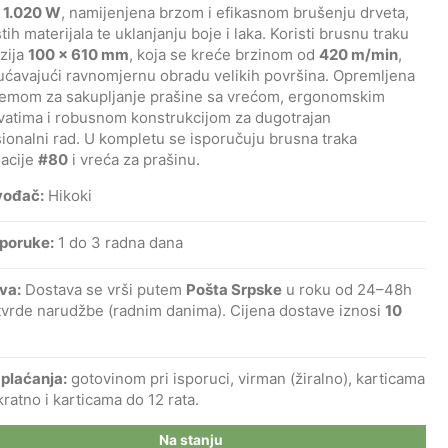
e
1.020 W
, namijenjena brzom i efikasnom brušenju drveta,
tih materijala te uklanjanju boje i laka. Koristi brusnu traku
zija
100 × 610 mm
, koja se kreće brzinom od
420 m/min
,
ćavajući ravnomjernu obradu velikih površina. Opremljena
stemom za sakupljanje prašine sa vrećom, ergonomskim
vatima i robusnom konstrukcijom za dugotrajan
ionalni rad. U kompletu se isporučuju brusna traka
lacije
#80
i vreća za prašinu.
vođač:
Hikoki
sporuke:
1 do 3 radna dana
va:
Dostava se vrši putem
Pošta Srpske
u roku od 24–48h
tvrde narudžbe (radnim danima). Cijena dostave iznosi
10
 plaćanja:
gotovinom pri isporuci, virman (žiralno), karticama
ratno i karticama do 12 rata.
Na stanju