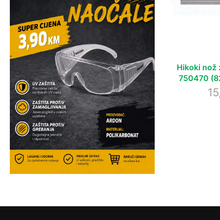
Hikoki nož 
750470 (82 
15