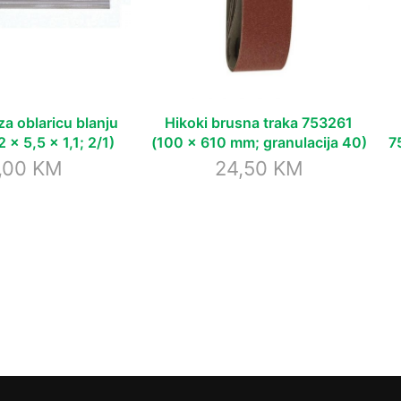
Hikoki brusna traka 753261
za oblaricu blanju
(100 x 610 mm; granulacija 40)
7
x 5,5 x 1,1; 2/1)
24,50
KM
,00
KM