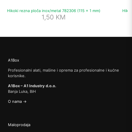
Hikoki rezna ploča inox/metal 782306 (115 x 1 mm)
Hikok
1,50
KM
A1Box
Profesionalni alati, mašine i oprema za profesionalne i kućne
korisnike.
A1Box – A1 Industry d.o.o.
Banja Luka, BiH
O nama →
Maloprodaja