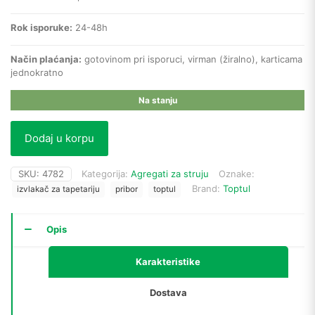
Rok isporuke:
24-48h
Način plaćanja:
gotovinom pri isporuci, virman (žiralno), karticama
jednokratno
Na stanju
Dodaj u korpu
SKU:
4782
Kategorija:
Agregati za struju
Oznake:
Brand:
Toptul
izvlakač za tapetariju
pribor
toptul
Opis
Karakteristike
Dostava