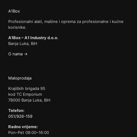
A1Box
Profesionalni alati, mašine i oprema za profesionalne i kućne
korisnike.
A1Box – A1 Industry d.o.o.
Banja Luka, BiH
O nama →
Maloprodaja
Krajiških brigada 95
kod TC Emporium
78000 Banja Luka, BiH
Telefon:
051/926-159
Radno vrijeme:
Pon–Pet 08:00–16:00