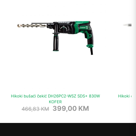
Hikoki bušaći čekić DH26PC2-WSZ SDS+ 830W
Hikoki č
KOFER
Original
Current
399,00
KM
466,83
KM
price
price
was:
is:
466,83 KM.
399,00 KM.