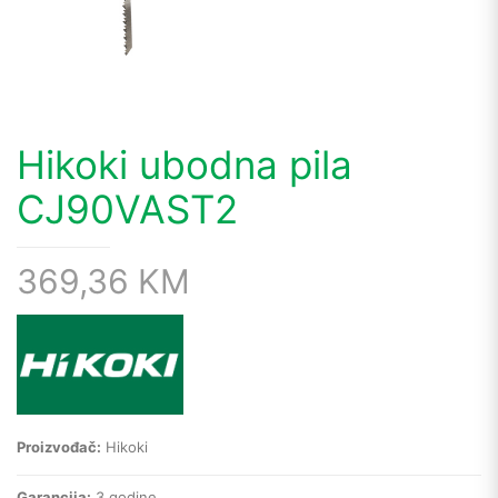
Hikoki ubodna pila
CJ90VAST2
369,36
KM
Proizvođač:
Hikoki
Garancija:
3 godine