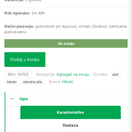
Rok isporuke:
24-48h
Način plaćanja:
gotovinom pri isporuci, virman (žiralno), karticama
jednokratno
Na stanju
Dodaj u korpu
SKU:
10702
Kategorija:
Agregati za struju
Oznake:
alat
Brand:
Hikoki
hikoki
ubodna pila
Opis
Karakteristike
Dostava