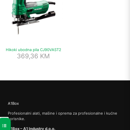
Hikoki ubodna pila CJ90VAST2
369,36
KM
A1Box
Profesionalni alati, mašine i oprema za profesionalne i kućne
korisnike.
A1Box – A1 Industry d.o.o.