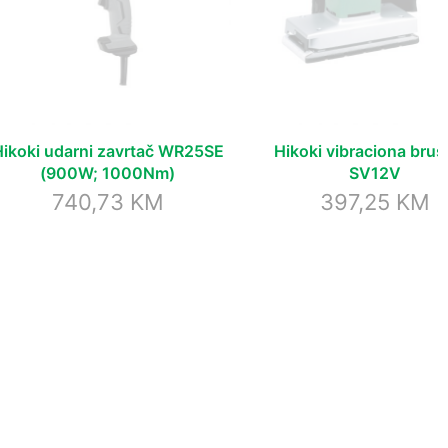
Hikoki udarni zavrtač WR25SE
Hikoki vibraciona brusi
(900W; 1000Nm)
SV12V
740,73
KM
397,25
KM