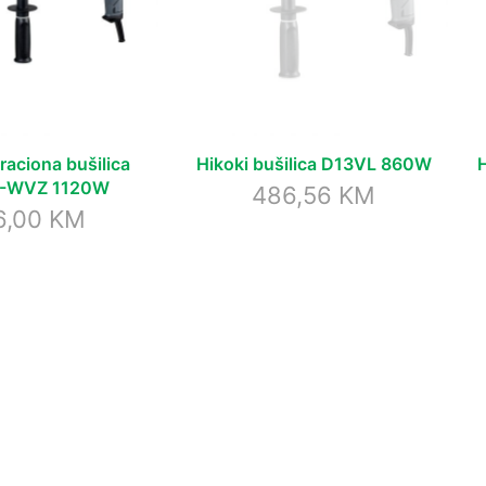
raciona bušilica
Hikoki bušilica D13VL 860W
-WVZ 1120W
486,56
KM
6,00
KM