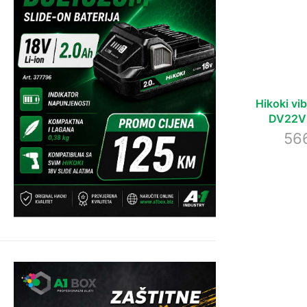
Hikoki vib
DV22V
56