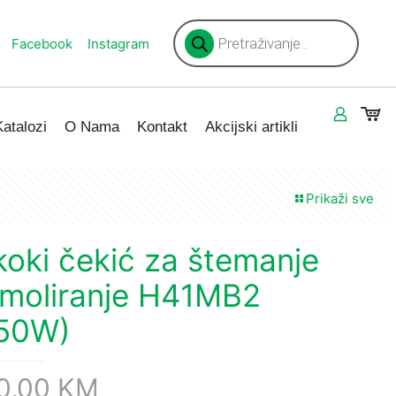
Products
search
Facebook
Instagram
Katalozi
O Nama
Kontakt
Akcijski artikli
Prikaži sve
koki čekić za štemanje
moliranje H41MB2
50W)
0,00
KM