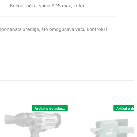
Bočna ručka, špica SDS max, kofer
ponenata uređaja, što omogućava veću kontrolu i
Artikal u dolasku...
Artikal u dol