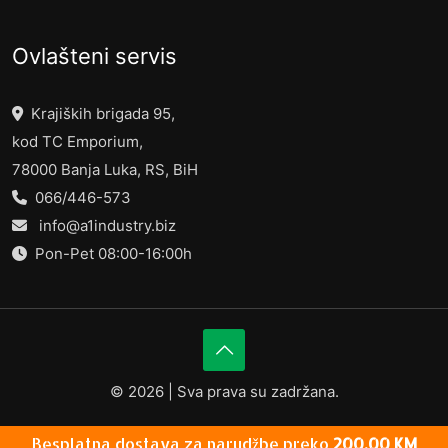
Ovlašteni servis
Krajiških brigada 95,
kod TC Emporium,
78000 Banja Luka, RS, BiH
066/446-573
info@a1industry.biz
Pon-Pet 08:00-16:00h
©
2026 | Sva prava su zadržana.
Besplatna dostava za narudžbe preko
200,00
KM