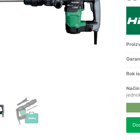
Proiz
Garan
Rok i
Način
jedno
Dod