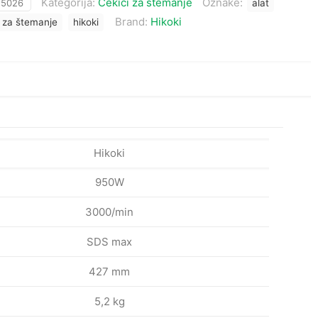
Kategorija:
Čekići za štemanje
Oznake:
:
5026
alat
Brand:
Hikoki
 za štemanje
hikoki
Hikoki
950W
3000/min
SDS max
427 mm
5,2 kg