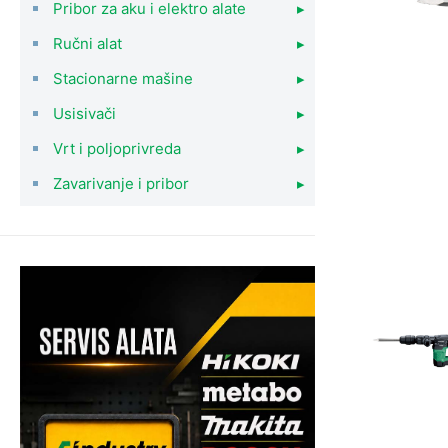
Pribor za aku i elektro alate
▸
Ručni alat
▸
Stacionarne mašine
▸
Usisivači
▸
Vrt i poljoprivreda
▸
Zavarivanje i pribor
▸