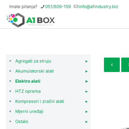
Imate pitanja?
051/926-159
info@a1industry.biz
Agregati za struju
▸
Akumulatorski alati
▸
Elektro alati
▸
HTZ oprema
▸
Kompresori i zračni alati
▸
Mjerni uređaji
▸
Ostalo
▸