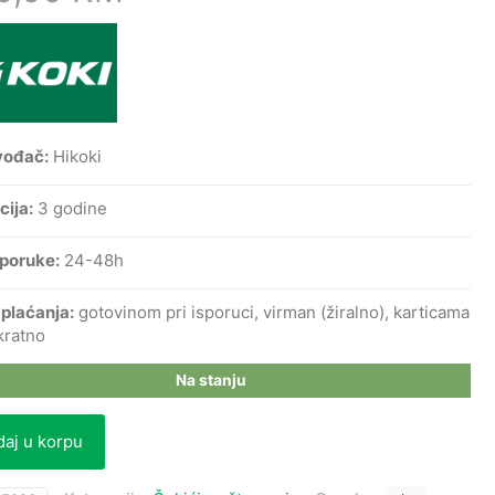
vođač:
Hikoki
cija:
3 godine
sporuke:
24-48h
 plaćanja:
gotovinom pri isporuci, virman (žiralno), karticama
kratno
Na stanju
aj u korpu