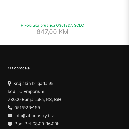
Hikoki aku brusilica G3613DA SOLO
H
647,00
KM
Maloprodaja
Krajiških brigada 95,
kod TC Emporium,
78000 Banja Luka, RS, BiH
051/926-159
info@a1industry.biz
Pon-Pet 08:00-16:00h