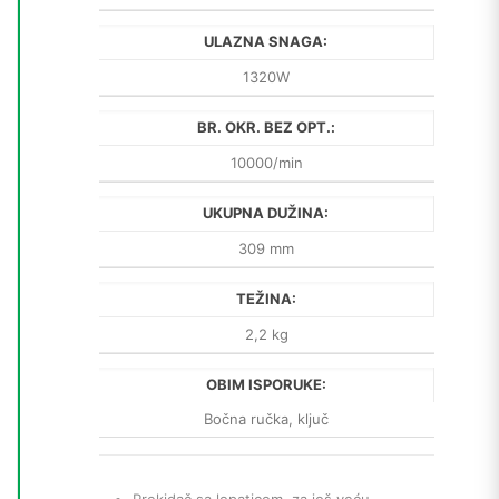
ULAZNA SNAGA:
1320W
BR. OKR. BEZ OPT.:
10000/min
UKUPNA DUŽINA:
309 mm
TEŽINA:
2,2 kg
OBIM ISPORUKE:
Bočna ručka, ključ
Prekidač sa lopaticom, za još veću