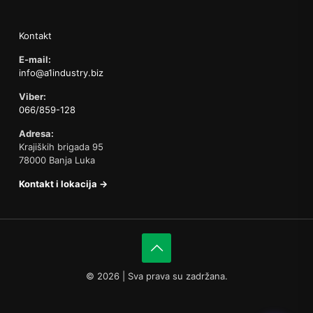
Kontakt
E-mail:
info@a1industry.biz
Viber:
066/859-128
Adresa:
Krajiških brigada 95
78000 Banja Luka
Kontakt i lokacija →
©
2026 | Sva prava su zadržana.