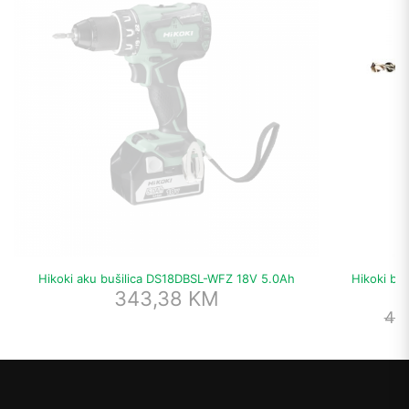
Hikoki aku bušilica DS18DBSL-WFZ 18V 5.0Ah
Hikoki b
343,38
KM
46