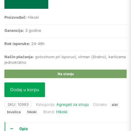
Proizvođač:
Hikoki
Garancija:
3 godine
Rok isporuke:
24-48h
Način plaćanja:
gotovinom pri isporuci, virman (žiralno), karticama
jednokratno
Na stanju
Dodaj u korpu
SKU:
10983
Kategorija:
Agregati za struju
Oznake:
alat
Brand:
Hikoki
brusilica
hikoki
Opis