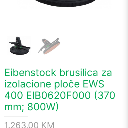
Eibenstock brusilica za
izolacione ploče EWS
400 EIB0620F000 (370
mm; 800W)
1.263,00
KM