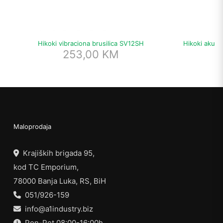
Hikoki vibraciona brusilica SV12SH
Hikoki aku e
253,00
KM
Maloprodaja
Krajiških brigada 95,
kod TC Emporium,
78000 Banja Luka, RS, BiH
051/926-159
info@a1industry.biz
Pon-Pet 08:00-16:00h