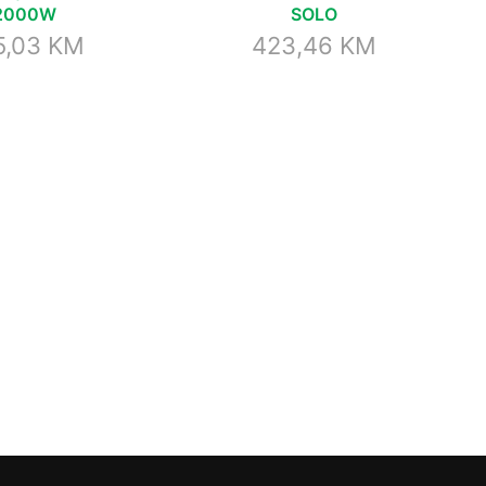
2000W
SOLO
5,03
KM
423,46
KM