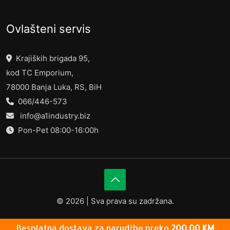
Ovlašteni servis
Krajiških brigada 95,
kod TC Emporium,
78000 Banja Luka, RS, BiH
066/446-573
info@a1industry.biz
Pon-Pet 08:00-16:00h
©
2026 | Sva prava su zadržana.
Besplatna dostava za narudžbe preko
200,00
KM