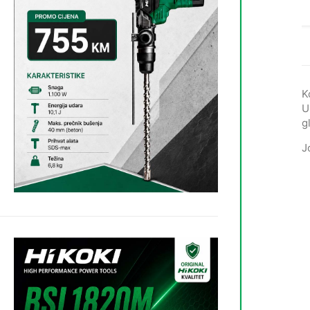
K
U
g
J