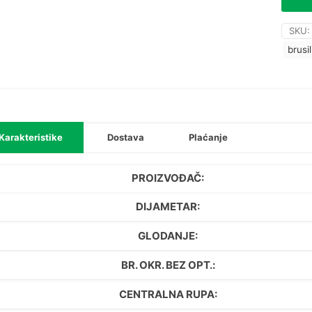
SKU
brusi
Karakteristike
Dostava
Plaćanje
PROIZVOĐAČ:
DIJAMETAR:
GLODANJE:
BR. OKR. BEZ OPT.:
CENTRALNA RUPA: