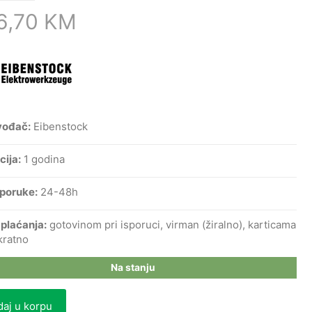
6,70
KM
vođač:
Eibenstock
cija:
1 godina
sporuke:
24-48h
 plaćanja:
gotovinom pri isporuci, virman (žiralno), karticama
kratno
Na stanju
aj u korpu