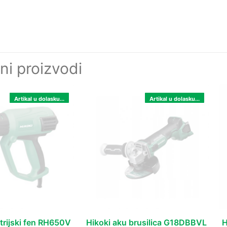
ni proizvodi
Artikal u dolasku...
Artikal u dolasku...
trijski fen RH650V
Hikoki aku brusilica G18DBBVL
H