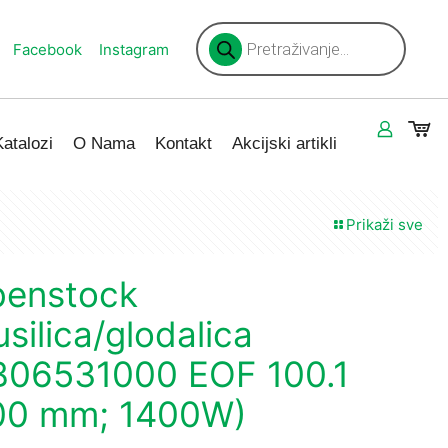
Products
search
Facebook
Instagram
Katalozi
O Nama
Kontakt
Akcijski artikli
Prikaži sve
benstock
usilica/glodalica
B06531000 EOF 100.1
00 mm; 1400W)