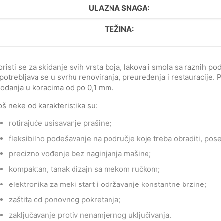
ULAZNA SNAGA:
TEŽINA:
oristi se za skidanje svih vrsta boja, lakova i smola sa raznih 
potrebljava se u svrhu renoviranja, preuređenja i restauracije
lodanja u koracima od po 0,1 mm.
oš neke od karakteristika su:
rotirajuće usisavanje prašine;
fleksibilno podešavanje na područje koje treba obraditi, pos
precizno vođenje bez naginjanja mašine;
kompaktan, tanak dizajn sa mekom ručkom;
elektronika za meki start i održavanje konstantne brzine;
zaštita od ponovnog pokretanja;
zaključavanje protiv nenamjernog uključivanja.