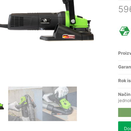
59
Proiz
Garan
Rok i
Način
jedno
Dod