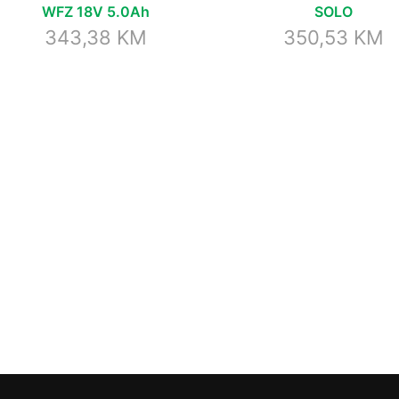
WFZ 18V 5.0Ah
SOLO
343,38
KM
350,53
KM