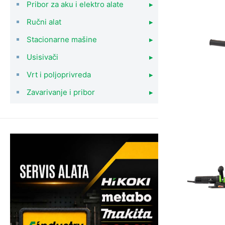
Pribor za aku i elektro alate
▸
Ručni alat
▸
Stacionarne mašine
▸
Usisivači
▸
Vrt i poljoprivreda
▸
Zavarivanje i pribor
▸