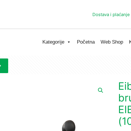
Dostava i plaćanje
Kategorije
Početna
Web Shop
Ei
br
EI
(1