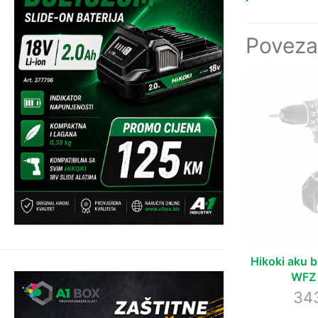
Poveza
Hikoki aku 
WFZ 
34