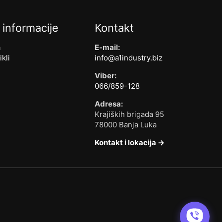
 informacije
Kontakt
a
E-mail:
ikli
info@a1industry.biz
Viber:
066/859-128
Adresa:
Krajiških brigada 95
78000 Banja Luka
Kontakt i lokacija →