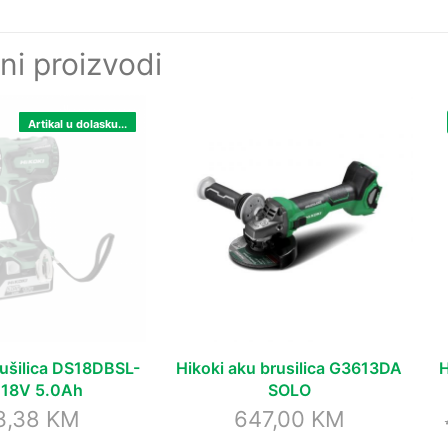
ni proizvodi
Artikal u dolasku...
bušilica DS18DBSL-
Hikoki aku brusilica G3613DA
H
18V 5.0Ah
SOLO
3,38
KM
647,00
KM