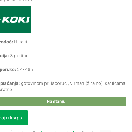
vođač:
Hikoki
cija:
3 godine
sporuke:
24-48h
 plaćanja:
gotovinom pri isporuci, virman (žiralno), karticama
kratno
Na stanju
aj u korpu