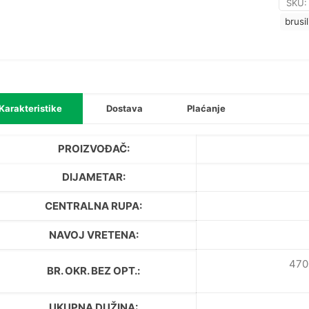
SKU
brusi
Karakteristike
Dostava
Plaćanje
PROIZVOĐAČ:
DIJAMETAR:
CENTRALNA RUPA:
NAVOJ VRETENA:
470
BR. OKR. BEZ OPT.:
UKUPNA DUŽINA: