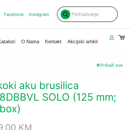
Products
search
Facebook
Instagram
Katalozi
O Nama
Kontakt
Akcijski artikli
Prikaži sve
koki aku brusilica
8DBBVL SOLO (125 mm;
tbox)
9,00
KM