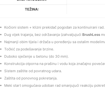
TEŽINA:
Kočioni sistem + klizni prekidač pogodan za kontinuirani rad.
Dug vijek trajanja, bez održavanja (zahvaljujući
BrushLess
mo
Najmanji obim tijela i držača u poređenju sa ostalim modelim
Točkić za podešavanje brzine.
Duboko sječenje u betonu (do 30 mm).
Konstrukcija otporna na prašinu i vodu koja značajno povećava
Sistem zaštite od povratnog udara.
Zaštita od ponovnog pokretanja.
Meki start omogućava udoban rad smanjujući reakciju pokret