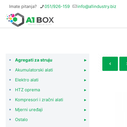
Imate pitanja?
051/926-159
info@a1industry.biz
Agregati za struju
▸
Akumulatorski alati
▸
Elektro alati
▸
HTZ oprema
▸
Kompresori i zračni alati
▸
Mjerni uređaji
▸
Ostalo
▸