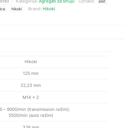
Kategorija:
Agregati za struju
Oznake:
:
6193
alat
Brand:
Hikoki
lica
hikoki
Hikoki
125 mm
22,23 mm
M14 x 2
0 – 9000/min (transmission režim);
5500/min (auto režim)
326 mm