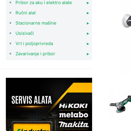
Pribor za aku i elektro alate
▸
Ručni alat
▸
Stacionarne mašine
▸
Usisivači
▸
Vrt i poljoprivreda
▸
Zavarivanje i pribor
▸