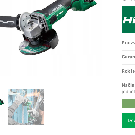
Proiz
Garan
Rok i
Način
jedno
Dod