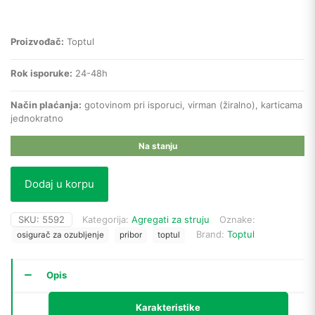
Proizvođač:
Toptul
Rok isporuke:
24-48h
Način plaćanja:
gotovinom pri isporuci, virman (žiralno), karticama
jednokratno
Na stanju
Dodaj u korpu
SKU:
5592
Kategorija:
Agregati za struju
Oznake:
Brand:
Toptul
osigurač za ozubljenje
pribor
toptul
Opis
Karakteristike