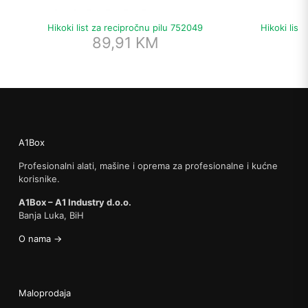
Hikoki list za recipročnu pilu 752049
Hikoki list
89,91
KM
A1Box
Profesionalni alati, mašine i oprema za profesionalne i kućne
korisnike.
A1Box – A1 Industry d.o.o.
Banja Luka, BiH
O nama →
Maloprodaja