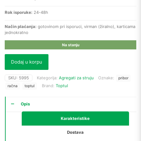
Rok isporuke:
24-48h
Način plaćanja:
gotovinom pri isporuci, virman (žiralno), karticama
jednokratno
Na stanju
Dodaj u korpu
SKU:
5995
Kategorija:
Agregati za struju
Oznake:
pribor
Brand:
Toptul
račna
toptul
Opis
Karakteristike
Dostava