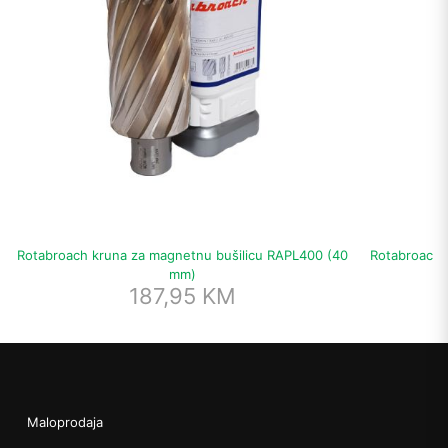
Rotabroach kruna za magnetnu bušilicu RAPL400 (40
Rotabroach 
mm)
187,95
KM
Maloprodaja