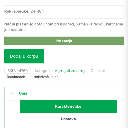
Rok isporuke:
24-48h
Način plaćanja:
gotovinom pri isporuci, virman (žiralno), karticama
jednokratno
Na stanju
Dodaj u korpu
SKU:
14760
Kategorija:
Agregati za struju
Oznake:
Rotabroach
usmjerivač krune
Opis
Karakteristike
Dostava