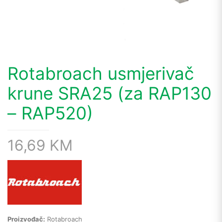
Rotabroach usmjerivač
krune SRA25 (za RAP130
– RAP520)
16,69
KM
Proizvođač:
Rotabroach