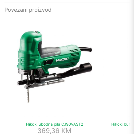
Povezani proizvodi
Hikoki ubodna pila CJ90VAST2
Hikoki burg
369,36
KM