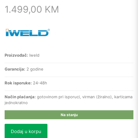
1.499,00
KM
Proizvođač:
Iweld
Garancija:
2 godine
Rok isporuke:
24-48h
Način plaćanja:
gotovinom pri isporuci, virman (žiralno), karticama
jednokratno
Na stanju
Dodaj u korpu