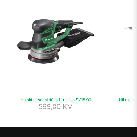
Hikoki ekscentrična brusilica SV15YC
Hikoki č
599,00
KM