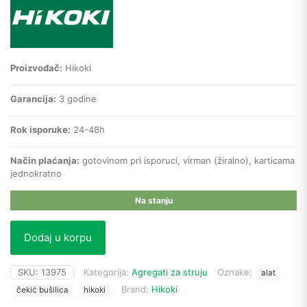
Proizvođač:
Hikoki
Garancija:
3 godine
Rok isporuke:
24-48h
Način plaćanja:
gotovinom pri isporuci, virman (žiralno), karticama
jednokratno
Na stanju
Dodaj u korpu
SKU:
13975
Kategorija:
Agregati za struju
Oznake:
alat
Brand:
Hikoki
čekić bušilica
hikoki