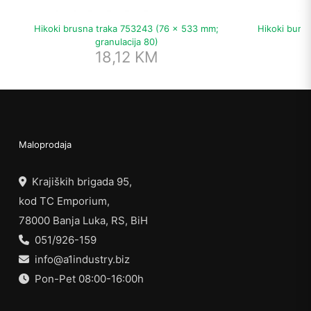
Hikoki brusna traka 753243 (76 x 533 mm;
Hikoki burg
granulacija 80)
18,12
KM
Maloprodaja
Krajiških brigada 95,
kod TC Emporium,
78000 Banja Luka, RS, BiH
051/926-159
info@a1industry.biz
Pon-Pet 08:00-16:00h