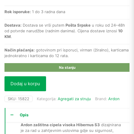
Rok isporuke:
1 do 3 radna dana
Dostava:
Dostava se vrši putem
Pošta Srpske
u roku od 24–48h
od potvrde narudžbe (radnim danima). Cijena dostave iznosi
10
KM
.
Način plaćanja:
gotovinom pri isporuci, virman (žiralno), karticama
jednokratno i karticama do 12 rata.
Na stanju
Dodaj u korpu
SKU:
15822
Kategorija:
Agregati za struju
Brand:
Ardon
Opis
Ardon zaštitna cipela visoka Hibernus S3
dizajnirana
je za rad u zahtjevnim uslovima gdje su sigurnost,