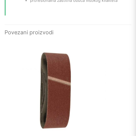
profesionalna zaštitna obuća visokog kvaliteta
Povezani proizvodi