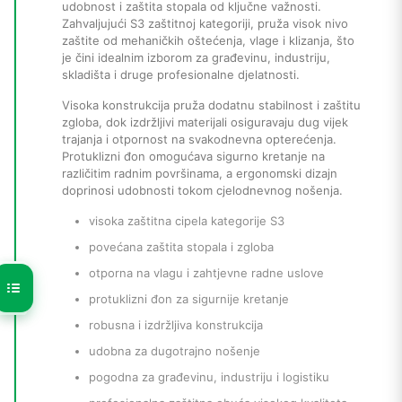
udobnost i zaštita stopala od ključne važnosti.
Zahvaljujući S3 zaštitnoj kategoriji, pruža visok nivo
zaštite od mehaničkih oštećenja, vlage i klizanja, što
je čini idealnim izborom za građevinu, industriju,
skladišta i druge profesionalne djelatnosti.
Visoka konstrukcija pruža dodatnu stabilnost i zaštitu
zgloba, dok izdržljivi materijali osiguravaju dug vijek
trajanja i otpornost na svakodnevna opterećenja.
Protuklizni đon omogućava sigurno kretanje na
različitim radnim površinama, a ergonomski dizajn
doprinosi udobnosti tokom cjelodnevnog nošenja.
visoka zaštitna cipela kategorije S3
povećana zaštita stopala i zgloba
otporna na vlagu i zahtjevne radne uslove
protuklizni đon za sigurnije kretanje
robusna i izdržljiva konstrukcija
udobna za dugotrajno nošenje
pogodna za građevinu, industriju i logistiku