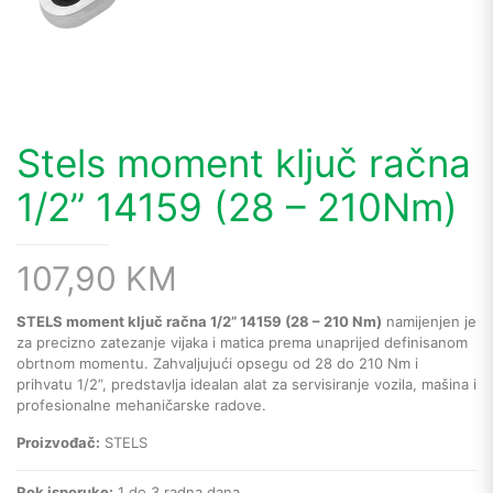
Stels moment ključ račna
1/2” 14159 (28 – 210Nm)
107,90
KM
STELS moment ključ račna 1/2” 14159 (28 – 210 Nm)
namijenjen je
za precizno zatezanje vijaka i matica prema unaprijed definisanom
obrtnom momentu. Zahvaljujući opsegu od 28 do 210 Nm i
prihvatu 1/2”, predstavlja idealan alat za servisiranje vozila, mašina i
profesionalne mehaničarske radove.
Proizvođač:
STELS
Rok isporuke:
1 do 3 radna dana