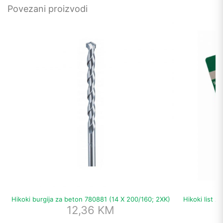
Povezani proizvodi
Hikoki burgija za beton 780881 (14 X 200/160; 2XK)
Hikoki list z
12,36
KM