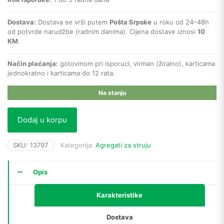
Dostava:
Dostava se vrši putem
Pošta Srpske
u roku od 24–48h
od potvrde narudžbe (radnim danima). Cijena dostave iznosi
10
KM
.
Način plaćanja:
gotovinom pri isporuci, virman (žiralno), karticama
jednokratno i karticama do 12 rata.
Na stanju
Dodaj u korpu
SKU:
13797
Kategorija:
Agregati za struju
Opis
Karakteristike
Dostava