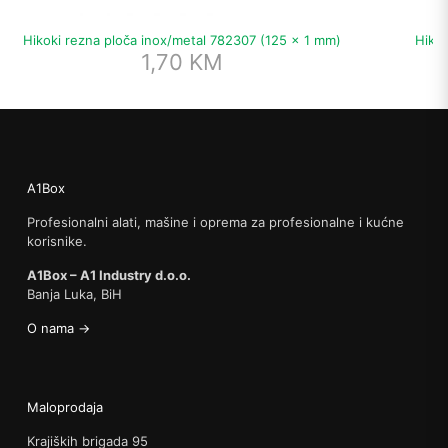
Hikoki rezna ploča inox/metal 782307 (125 x 1 mm)
Hikok
1,70
KM
A1Box
Profesionalni alati, mašine i oprema za profesionalne i kućne
korisnike.
A1Box – A1 Industry d.o.o.
Banja Luka, BiH
O nama →
Maloprodaja
Krajiških brigada 95