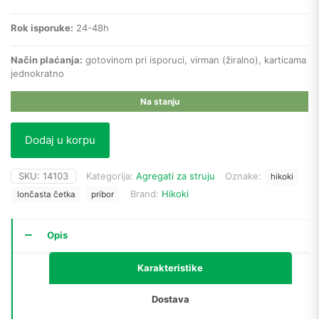
Rok isporuke:
24-48h
Način plaćanja:
gotovinom pri isporuci, virman (žiralno), karticama
jednokratno
Na stanju
Dodaj u korpu
SKU:
14103
Kategorija:
Agregati za struju
Oznake:
hikoki
Brand:
Hikoki
lončasta četka
pribor
Opis
Karakteristike
Dostava