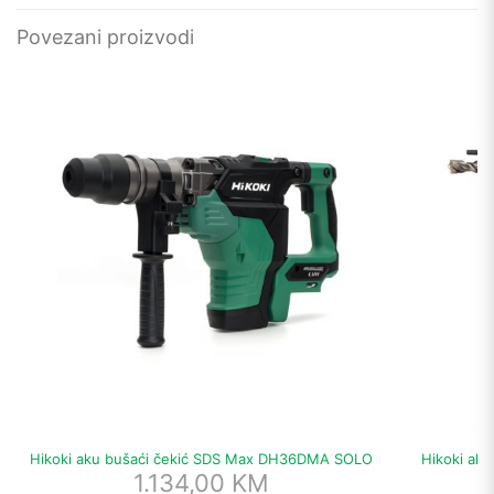
Povezani proizvodi
Hikoki aku bušaći čekić SDS Max DH36DMA SOLO
Hikoki ak
1.134,00
KM