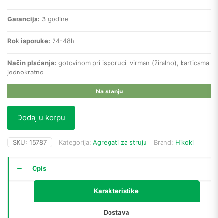
Garancija:
3 godine
Rok isporuke:
24-48h
Način plaćanja:
gotovinom pri isporuci, virman (žiralno), karticama
jednokratno
Na stanju
Dodaj u korpu
SKU:
15787
Kategorija:
Agregati za struju
Brand:
Hikoki
Opis
Karakteristike
Dostava