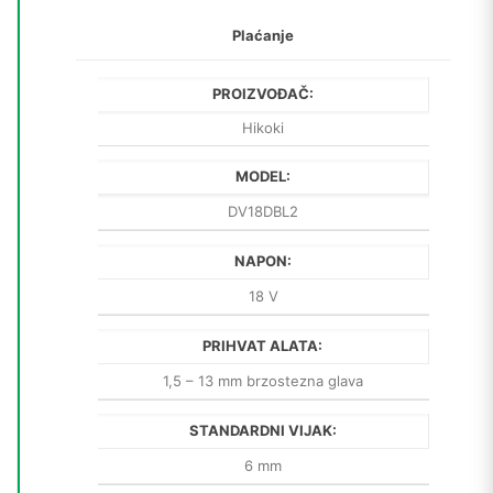
Plaćanje
PROIZVOĐAČ:
Hikoki
MODEL:
DV18DBL2
NAPON:
18 V
PRIHVAT ALATA:
1,5 – 13 mm brzostezna glava
STANDARDNI VIJAK:
6 mm