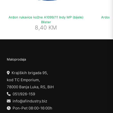
Ardon rukavice kožne A1099/11 Indy MP (bijele)
Ardon r
Blister
8,40
KM
Maloprodaja
Krajiških brigada 95,
kod TC Emporium,
78000 Banja Luka, RS, BiH
051/926-159
info@a1industry.biz
Pon-Pet 08:00-16:00h