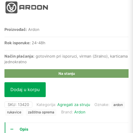
Proizvođač:
Ardon
Rok isporuke:
24-48h
Način plaćanja:
gotovinom pri isporuci, virman (žiralno), karticama
jednokratno
Na stanju
Dodaj u korpu
SKU:
13420
Kategorija:
Agregati za struju
Oznake:
ardon
Brand:
Ardon
rukavice
zaštitna oprema
Opis