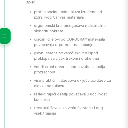
Opis:
profesionalna radna bluza izrađena od
izdržljivog Canvas materijala
ergonomski kroj omogućava maksimalnu
slobodu pokreta
ojačani dijelovi od CORDURA® materijala
povećavaju otpornost na habanje
glavni patent zatvarač skriven ispod
preklopa sa čičak trakom i drukerima
ventilacioni otvori ispod pazuha za bolju
prozračnost
više praktičnih džepova uključujući džep za
olovku na rukavu
reflektirajući detalji povećavaju uočljivost
korisnika
trostruki šavovi za veću čvrstoću i dug
vijek trajanja