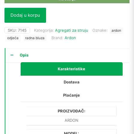
Dodaj u korpu
SKU:
7145
Kategorija:
Agregati za struju
Oznake:
ardon
Brand:
Ardon
odjeća
radna bluza
Opis
Karakteristike
Dostava
Plaćanje
PROIZVOĐAČ:
ARDON
MODEL: