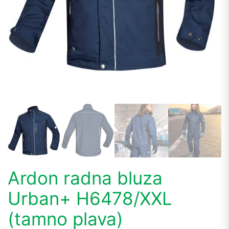
Ardon radna bluza
Urban+ H6478/XXL
(tamno plava)