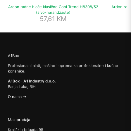
Ardon radne hlače klasične Cool Trend H8308/52
Ardon radn
(sivo-narandžaste)
57,61
KM
A1Box
Profesionalni alati, mašine i oprema za profesionalne i kućne
korisnike.
A1Box – A1 Industry d.o.o.
Banja Luka, BiH
O nama →
Maloprodaja
Krajiških brigada 95