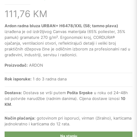
111,76
KM
Ardon radna bluza URBAN+ H6478/XXL (58; tamno plava)
izrađena je od izdržljivog Canvas materijala (65% poliester, 35%
pamuk) gramature 270 g/m². Ergonomski kroj, CORDURA®
ojačanja, ventilacioni otvori, reflektirajući detalji i veliki broj
praktičnih džepova čine je odličnim izborom za profesionalni rad u
građevini, industriji, servisu i radionici.
Proizvođač:
ARDON
Rok isporuke:
1 do 3 radna dana
Dostava:
Dostava se vrši putem
Pošta Srpske
u roku od 24–48h
od potvrde narudžbe (radnim danima). Cijena dostave iznosi
10
KM
.
Način plaćanja:
gotovinom pri isporuci, virman (žiralno), karticama
jednokratno i karticama do 12 rata.
Na stanju