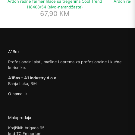
Ardon radne farmer hlače sa tregerima Cool Trend
Ardon radn
H8408/54 (sivo-narandžaste)
67,90
KM
A1Box
Profesionalni alati, mašine i oprema za profesionalne i kućne
korisnike.
A1Box – A1 Industry d.o.o.
Banja Luka, BiH
O nama →
Maloprodaja
Krajiških brigada 95
kod TC Emporium