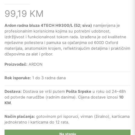
99,19
KM
Ardon radna bluza 4TECH H9300/L (52; siva)
namijenjena je
profesionalnim korisnicima kojima su potrebni udobnost,
izdržljivost i funkcionalnost tokom rada. Izrađena je od kvalitetne
mješavine poliestera i pamuka sa ojačanjima od 600D Oxford
materijala, anatomskim krojem, reflektirajućim detaljima i praktičnim
džepovima za alat i pribor.
Proizvođač:
ARDON
Rok isporuke:
1 do 3 radna dana
Dostava:
Dostava se vrši putem
Pošta Srpske
u roku od 24–48h
od potvrde narudžbe (radnim danima). Cijena dostave iznosi
10
KM
.
Način plaćanja:
gotovinom pri isporuci, virman (žiralno), karticama
jednokratno i karticama do 12 rata.
Na stanju