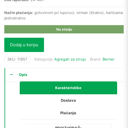
Način plaćanja:
gotovinom pri isporuci, virman (žiralno), karticama
jednokratno
Na stanju
Dodaj u korpu
SKU:
11857
Kategorija:
Agregati za struju
Brand:
Berner
Opis
Karakteristike
Dostava
Plaćanje