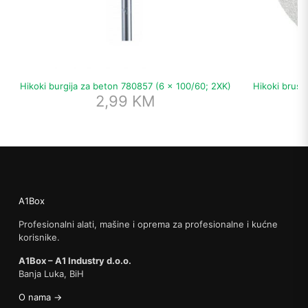
Hikoki burgija za beton 780857 (6 x 100/60; 2XK)
Hikoki brusn
2,99
KM
A1Box
Profesionalni alati, mašine i oprema za profesionalne i kućne
korisnike.
A1Box – A1 Industry d.o.o.
Banja Luka, BiH
O nama →