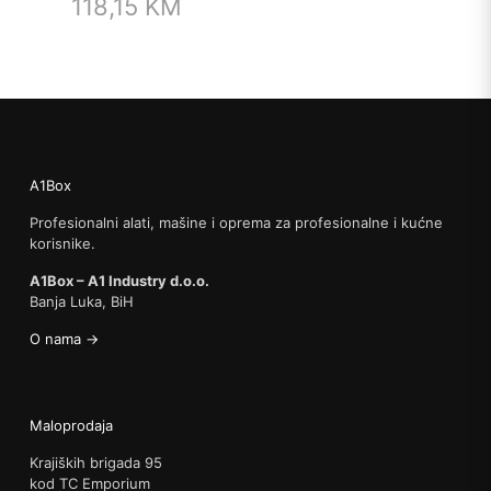
118,15
KM
A1Box
Profesionalni alati, mašine i oprema za profesionalne i kućne
korisnike.
A1Box – A1 Industry d.o.o.
Banja Luka, BiH
O nama →
Maloprodaja
Krajiških brigada 95
kod TC Emporium