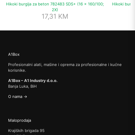
Hikoki burgija za beton 782483 SDS+ (16 x 160/100;
Hikoki burg
2X)
17,31
KM
A1Box
Profesionalni alati, mašine i oprema za profesionalne i kućne
korisnike.
A1Box – A1 Industry d.o.o.
Banja Luka, BiH
O nama →
Maloprodaja
Krajiških brigada 95