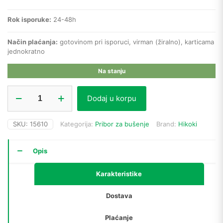
Rok isporuke:
24-48h
Način plaćanja:
gotovinom pri isporuci, virman (žiralno), karticama
jednokratno
Na stanju
Hikoki
Dodaj u korpu
kruna
za
provrt
SKU:
15610
Kategorija:
Pribor za bušenje
Brand:
Hikoki
4101015
Hss-
Co
Opis
ø33mm
x
Karakteristike
44mm
količina
Dostava
Plaćanje