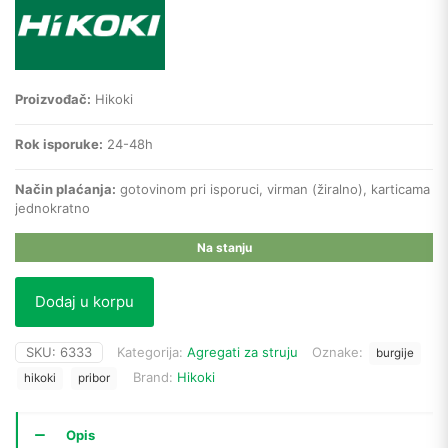
Proizvođač:
Hikoki
Rok isporuke:
24-48h
Način plaćanja:
gotovinom pri isporuci, virman (žiralno), karticama
jednokratno
Na stanju
Dodaj u korpu
SKU:
6333
Kategorija:
Agregati za struju
Oznake:
burgije
Brand:
Hikoki
hikoki
pribor
Opis