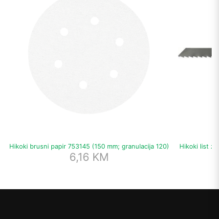
Hikoki brusni papir 753145 (150 mm; granulacija 120)
Hikoki list z
6,16
KM