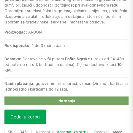
g/m², pružajući udobnost i izdržljivost pri svakodnevnom radu.
Opremljene su elastičnim tregerima, ojačanim koljenima, praktičnim
džepovima za alat i reflektirajućim detaljima, što ih čini odličnim
izborom za građevinske, servisne i montažne poslove.
Proizvođač:
ARDON
Rok isporuke:
1 do 3 radna dana
Dostava:
Dostava se vrši putem
Pošta Srpske
u roku od 24–48h
od potvrde narudžbe (radnim danima). Cijena dostave iznosi
10
KM
.
Način plaćanja:
gotovinom pri isporuci, virman (žiralno), karticama
jednokratno i karticama do 12 rata.
Na stanju
Dodaj u korpu
SKU:
13461
Kategorija:
Agregati za struju
Oznake:
ardon