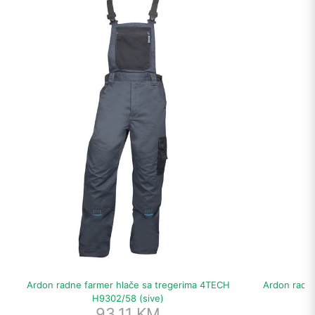
Ardon radne farmer hlače sa tregerima 4TECH
Ardon radne
H9302/58 (sive)
93,11
KM