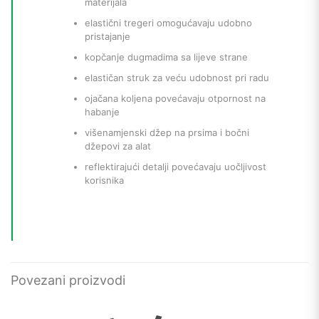
materijala
elastični tregeri omogućavaju udobno
pristajanje
kopčanje dugmadima sa lijeve strane
elastičan struk za veću udobnost pri radu
ojačana koljena povećavaju otpornost na
habanje
višenamjenski džep na prsima i bočni
džepovi za alat
reflektirajući detalji povećavaju uočljivost
korisnika
Povezani proizvodi