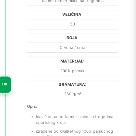
Radne farmer hlače sa tregerima
VELIČINA:
50
BOJA:
Crvena / crna
MATERIJAL:
100% pamuk
GRAMATURA:
260 g/m²
Opis:
klasične radne farmer hlače sa tregerima
sportskog kroja
izrađene od kvalitetnog 100% pamučnog