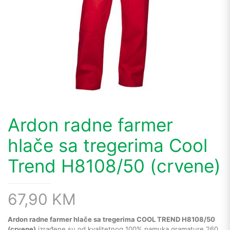
Ardon radne farmer
hlače sa tregerima Cool
Trend H8108/50 (crvene)
67,90
KM
Ardon radne farmer hlače sa tregerima COOL TREND H8108/50
(crvene)
izrađene su od kvalitetnog 100% pamuka gramature 260