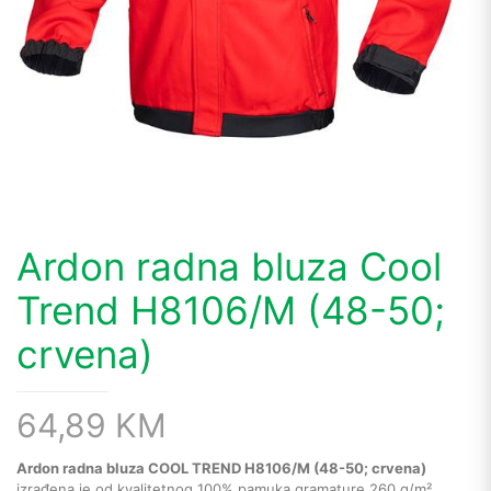
Ardon radna bluza Cool
Trend H8106/M (48-50;
crvena)
64,89
KM
Ardon radna bluza COOL TREND H8106/M (48-50; crvena)
izrađena je od kvalitetnog 100% pamuka gramature 260 g/m²,