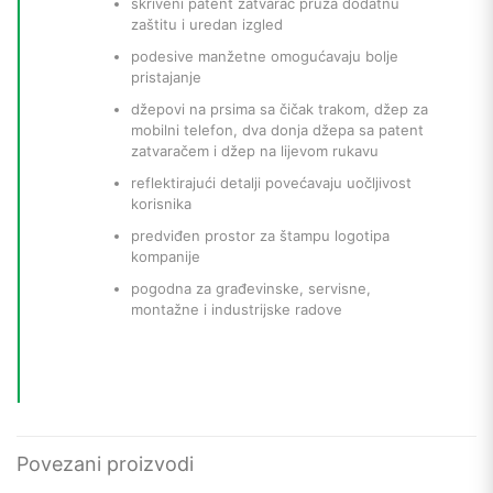
skriveni patent zatvarač pruža dodatnu
zaštitu i uredan izgled
podesive manžetne omogućavaju bolje
pristajanje
džepovi na prsima sa čičak trakom, džep za
mobilni telefon, dva donja džepa sa patent
zatvaračem i džep na lijevom rukavu
reflektirajući detalji povećavaju uočljivost
korisnika
predviđen prostor za štampu logotipa
kompanije
pogodna za građevinske, servisne,
montažne i industrijske radove
Povezani proizvodi