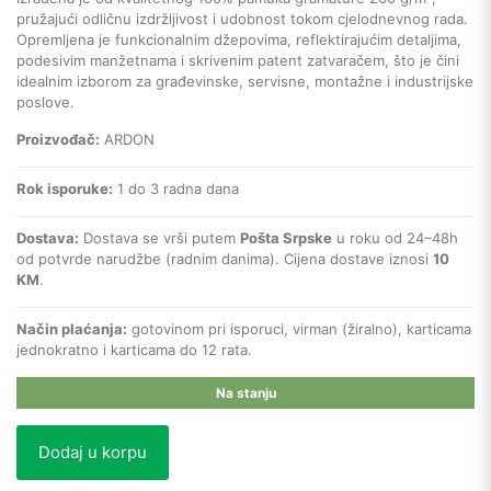
pružajući odličnu izdržljivost i udobnost tokom cjelodnevnog rada.
Opremljena je funkcionalnim džepovima, reflektirajućim detaljima,
podesivim manžetnama i skrivenim patent zatvaračem, što je čini
idealnim izborom za građevinske, servisne, montažne i industrijske
poslove.
Proizvođač:
ARDON
Rok isporuke:
1 do 3 radna dana
Dostava:
Dostava se vrši putem
Pošta Srpske
u roku od 24–48h
od potvrde narudžbe (radnim danima). Cijena dostave iznosi
10
KM
.
Način plaćanja:
gotovinom pri isporuci, virman (žiralno), karticama
jednokratno i karticama do 12 rata.
Na stanju
Dodaj u korpu