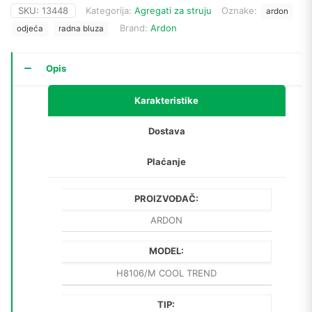
SKU:
13448
Kategorija:
Agregati za struju
Oznake:
ardon
Brand:
Ardon
odjeća
radna bluza
Opis
Karakteristike
Dostava
Plaćanje
PROIZVOĐAČ:
ARDON
MODEL:
H8106/M COOL TREND
TIP: