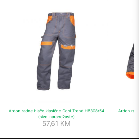
Ardon radne hlače klasične Cool Trend H8308/54
Ardon radn
(sivo-narandžaste)
57,61
KM