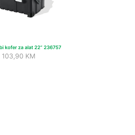
i kofer za alat 22” 236757
103,90
KM