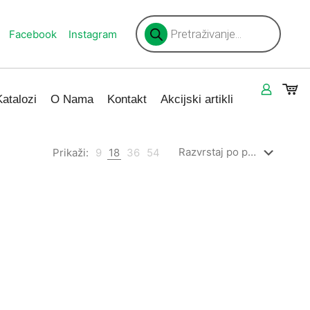
Products
search
Facebook
Instagram
Katalozi
O Nama
Kontakt
Akcijski artikli
Prikaži:
9
18
36
54