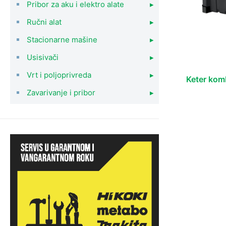
Pribor za aku i elektro alate
▸
Ručni alat
▸
Stacionarne mašine
▸
Usisivači
▸
Vrt i poljoprivreda
▸
Keter komb
Zavarivanje i pribor
▸