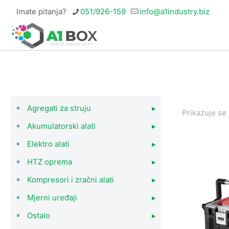
Imate pitanja?
051/926-159
info@a1industry.biz
Agregati za struju
▸
Prikazuje se 
Akumulatorski alati
▸
Elektro alati
▸
HTZ oprema
▸
Kompresori i zračni alati
▸
Mjerni uređaji
▸
Ostalo
▸