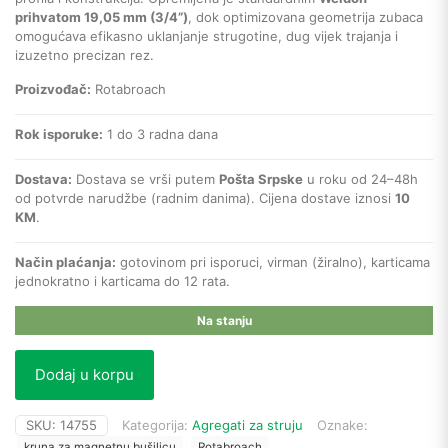
prihvatom 19,05 mm (3/4”)
, dok optimizovana geometrija zubaca
omogućava efikasno uklanjanje strugotine, dug vijek trajanja i
izuzetno precizan rez.
Proizvođač:
Rotabroach
Rok isporuke:
1 do 3 radna dana
Dostava:
Dostava se vrši putem
Pošta Srpske
u roku od 24–48h
od potvrde narudžbe (radnim danima). Cijena dostave iznosi
10
KM
.
Način plaćanja:
gotovinom pri isporuci, virman (žiralno), karticama
jednokratno i karticama do 12 rata.
Na stanju
Dodaj u korpu
SKU:
14755
Kategorija:
Agregati za struju
Oznake:
kruna za magnetnu bušilicu
Rotabroach