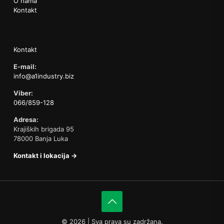
O nama
Kontakt
Kontakt
E-mail:
info@a1industry.biz
Viber:
066/859-128
Adresa:
Krajiških brigada 95
78000 Banja Luka
Kontakt i lokacija →
©
2026 | Sva prava su zadržana.