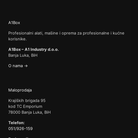
A1Box
Profesionalni alati, mašine i oprema za profesionalne i kućne
korisnike.
A1Box – A1 Industry d.o.o.
Banja Luka, BiH
O nama →
Maloprodaja
Krajiških brigada 95
kod TC Emporium
78000 Banja Luka, BiH
Telefon:
051/926-159