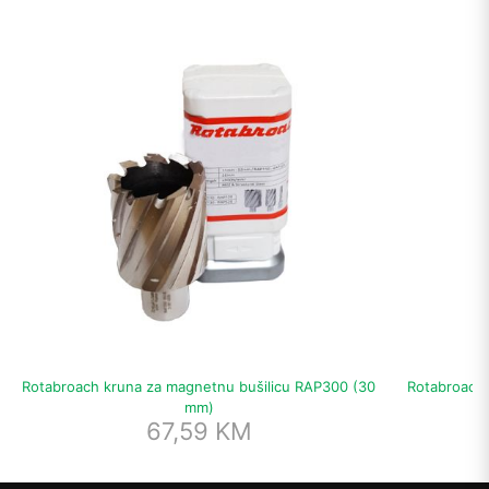
Rotabroach kruna za magnetnu bušilicu RAP300 (30
Rotabroach 
mm)
67,59
KM