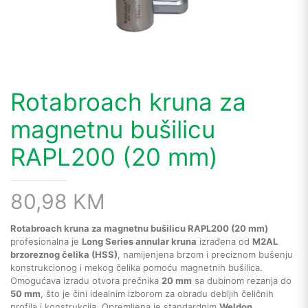
Rotabroach kruna za
magnetnu bušilicu
RAPL200 (20 mm)
80,98
KM
Rotabroach kruna za magnetnu bušilicu RAPL200 (20 mm)
profesionalna je
Long Series annular kruna
izrađena od
M2AL
brzoreznog čelika (HSS)
, namijenjena brzom i preciznom bušenju
konstrukcionog i mekog čelika pomoću magnetnih bušilica.
Omogućava izradu otvora prečnika
20 mm
sa dubinom rezanja do
50 mm
, što je čini idealnim izborom za obradu debljih čeličnih
profila i konstrukcija. Opremljena je standardnim
Weldon