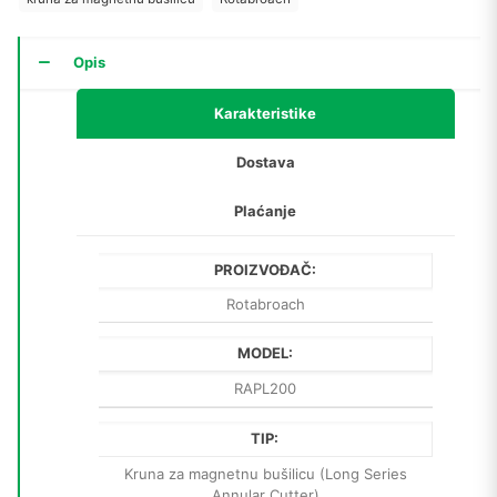
Opis
Karakteristike
Dostava
Plaćanje
PROIZVOĐAČ:
Rotabroach
MODEL:
RAPL200
TIP:
Kruna za magnetnu bušilicu (Long Series
Annular Cutter)