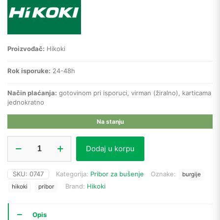
Proizvođač:
Hikoki
Rok isporuke:
24-48h
Način plaćanja:
gotovinom pri isporuci, virman (žiralno), karticama
jednokratno
Na stanju
Hikoki
Dodaj u korpu
burgija
za
metal
SKU:
0747
Kategorija:
Pribor za bušenje
Oznake:
burgije
780025
Brand:
Hikoki
HSS-
hikoki
pribor
R
(12
x
Opis