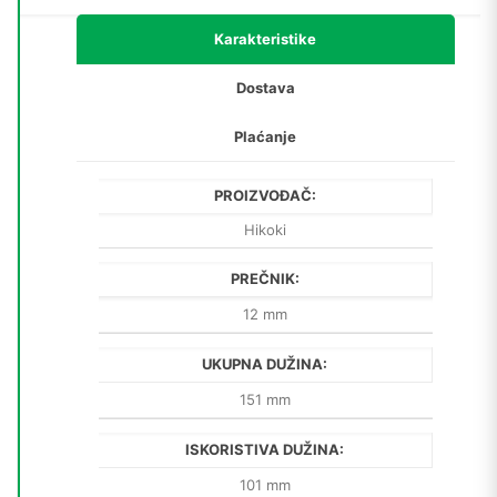
151/101)
količina
Karakteristike
Dostava
Plaćanje
PROIZVOĐAČ:
Hikoki
PREČNIK:
12 mm
UKUPNA DUŽINA:
151 mm
ISKORISTIVA DUŽINA:
101 mm