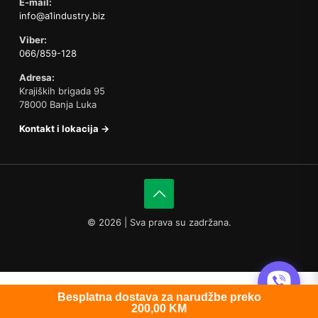
E-mail:
info@a1industry.biz
Viber:
066/859-128
Adresa:
Krajiških brigada 95
78000 Banja Luka
Kontakt i lokacija →
©
2026 | Sva prava su zadržana.
0
Besplatna dostava za narudžbe preko
200,00
KM