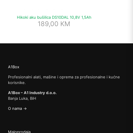
Hikoki aku bušilica DS10DAL 10,8V 1,5Ah
H
189,00
KM
A1Box
Profesionalni alati, mašine i oprema za profesionalne i kućne
korisnike.
A1Box – A1 Industry d.o.o.
Banja Luka, BiH
O nama →
Maloprodaja