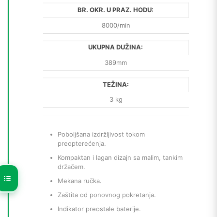
BR. OKR. U PRAZ. HODU:
8000/min
UKUPNA DUŽINA:
389mm
TEŽINA:
3 kg
Poboljšana izdržljivost tokom
preopterećenja.
Kompaktan i lagan dizajn sa malim, tankim
držačem.
Mekana ručka.
Zaštita od ponovnog pokretanja.
Indikator preostale baterije.