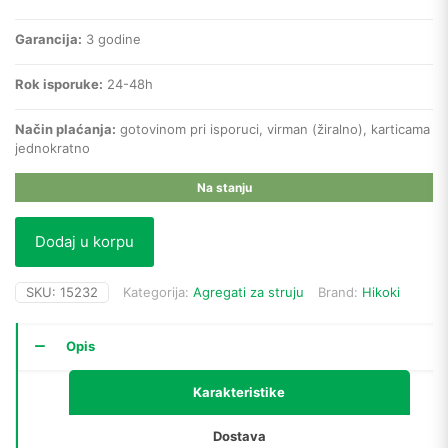
Garancija:
3 godine
Rok isporuke:
24-48h
Način plaćanja:
gotovinom pri isporuci, virman (žiralno), karticama
jednokratno
Na stanju
Dodaj u korpu
SKU:
15232
Kategorija:
Agregati za struju
Brand:
Hikoki
Opis
Karakteristike
Dostava