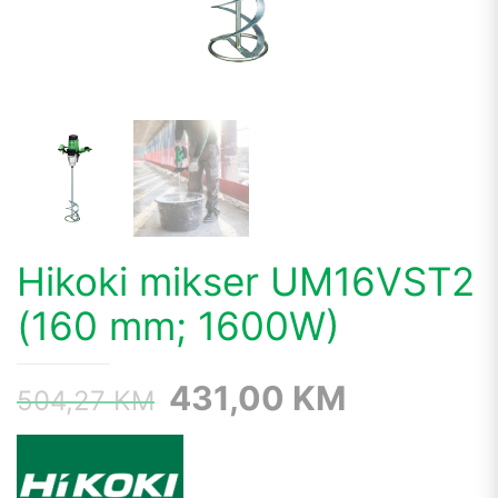
Hikoki mikser UM16VST2
(160 mm; 1600W)
Original
Current
431,00
KM
504,27
KM
price
price
was:
is:
504,27 KM.
431,00 K