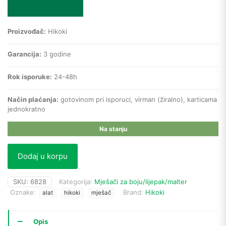
Proizvođač:
Hikoki
Garancija:
3 godine
Rok isporuke:
24-48h
Način plaćanja:
gotovinom pri isporuci, virman (žiralno), karticama
jednokratno
Na stanju
Dodaj u korpu
SKU:
6828
Kategorija:
Mješači za boju/lijepak/malter
Oznake:
Brand:
Hikoki
alat
hikoki
mješač
Opis