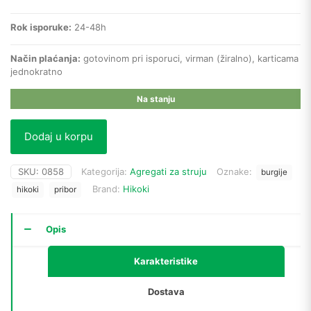
Rok isporuke:
24-48h
Način plaćanja:
gotovinom pri isporuci, virman (žiralno), karticama
jednokratno
Na stanju
Dodaj u korpu
SKU:
0858
Kategorija:
Agregati za struju
Oznake:
burgije
Brand:
Hikoki
hikoki
pribor
Opis
Karakteristike
Dostava