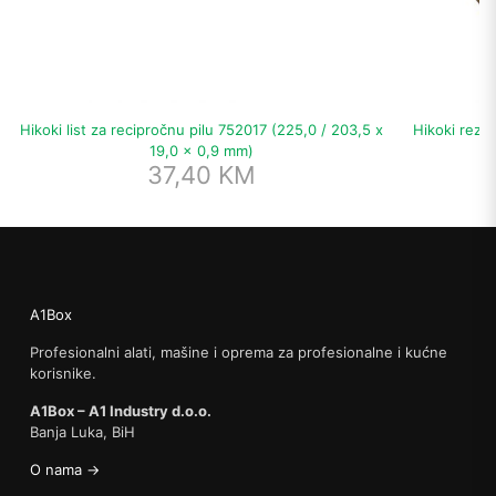
Hikoki list za recipročnu pilu 752017 (225,0 / 203,5 x
Hikoki rezn
19,0 x 0,9 mm)
37,40
KM
A1Box
Profesionalni alati, mašine i oprema za profesionalne i kućne
korisnike.
A1Box – A1 Industry d.o.o.
Banja Luka, BiH
O nama →