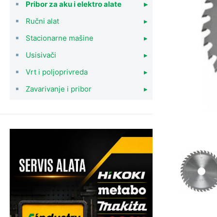
Pribor za aku i elektro alate
▸
Ručni alat
▸
Stacionarne mašine
▸
Usisivači
▸
Vrt i poljoprivreda
▸
Zavarivanje i pribor
▸