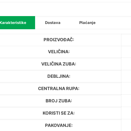
drvo)
količi
Karakteristike
Dostava
Plaćanje
PROIZVOĐAČ:
VELIČINA:
VELIČINA ZUBA:
DEBLJINA:
CENTRALNA RUPA:
BROJ ZUBA:
KORISTI SE ZA:
PAKOVANJE: