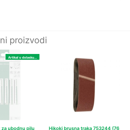
ni proizvodi
Artikal u dolasku...
st za ubodnu pilu
Hikoki brusna traka 753244 (76