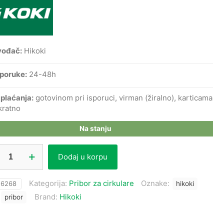
vođač:
Hikoki
sporuke:
24-48h
 plaćanja:
gotovinom pri isporuci, virman (žiralno), karticama
kratno
Na stanju
Dodaj u korpu
ar
Kategorija:
Pribor za cirkulare
Oznake:
:
6268
hikoki
48
Brand:
Hikoki
pribor