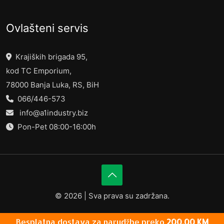
Ovlašteni servis
Krajiških brigada 95,
kod TC Emporium,
78000 Banja Luka, RS, BiH
066/446-573
info@a1industry.biz
Pon-Pet 08:00-16:00h
©
2026 | Sva prava su zadržana.
Besplatna dostava za narudžbe preko
200,00
KM