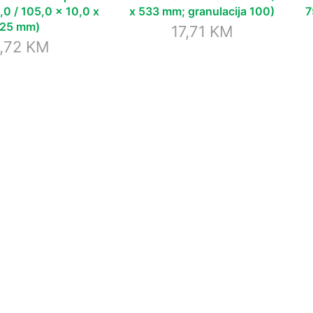
0 / 105,0 x 10,0 x
x 533 mm; granulacija 100)
7
,25 mm)
17,71
KM
,72
KM