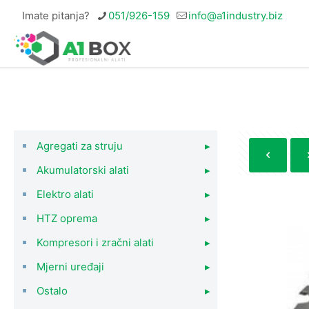
Imate pitanja?
051/926-159
info@a1industry.biz
Agregati za struju
▸
Akumulatorski alati
▸
Elektro alati
▸
HTZ oprema
▸
Kompresori i zračni alati
▸
Mjerni uređaji
▸
Ostalo
▸