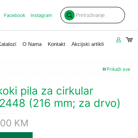
Products
search
Facebook
Instagram
Katalozi
O Nama
Kontakt
Akcijski artikli
Prikaži sve
koki pila za cirkular
2448 (216 mm; za drvo)
,00
KM