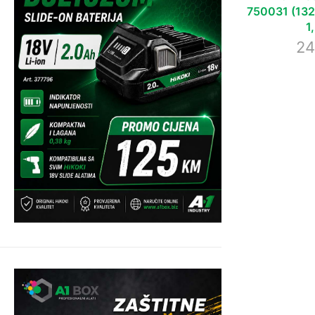
750031 (132,
1
24