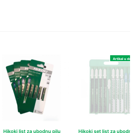
Artikal u dol
Hikoki list za ubodnu pilu
Hikoki set list za ubodn