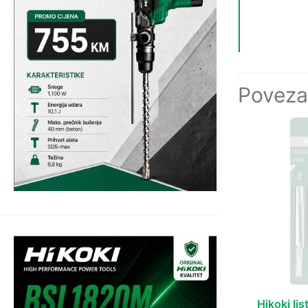
Poveza
Hikoki li