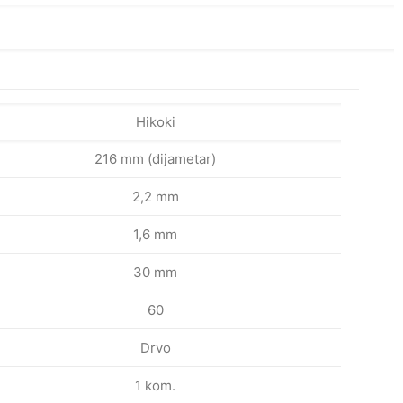
na
Hikoki
216 mm (dijametar)
2,2 mm
1,6 mm
30 mm
60
Drvo
1 kom.