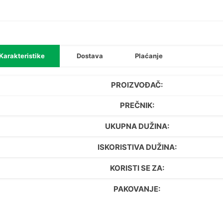
Co
(4,75
x
80/47
količi
Karakteristike
Dostava
Plaćanje
PROIZVOĐAČ:
PREČNIK:
UKUPNA DUŽINA:
ISKORISTIVA DUŽINA:
KORISTI SE ZA:
PAKOVANJE: