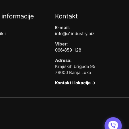
 informacije
Kontakt
a
E-mail:
ikli
info@a1industry.biz
Viber:
066/859-128
Adresa:
Krajiških brigada 95
78000 Banja Luka
Kontakt i lokacija →