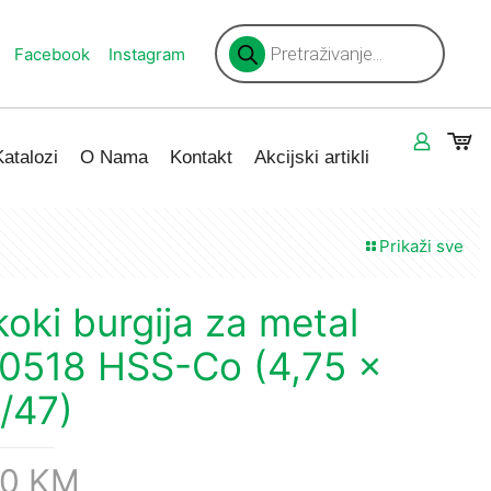
Products
search
Facebook
Instagram
Katalozi
O Nama
Kontakt
Akcijski artikli
Prikaži sve
koki burgija za metal
0518 HSS-Co (4,75 x
/47)
30
KM