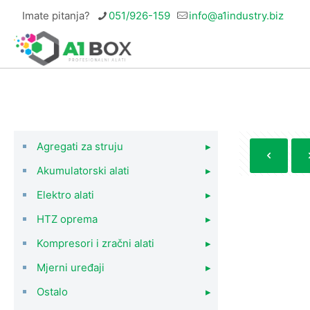
Imate pitanja?
051/926-159
info@a1industry.biz
Agregati za struju
▸
Akumulatorski alati
▸
Elektro alati
▸
HTZ oprema
▸
Kompresori i zračni alati
▸
Mjerni uređaji
▸
Ostalo
▸