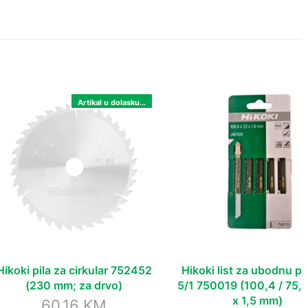
Artikal u dolasku...
Hikoki list za ubodnu pi
Hikoki pila za cirkular 752452
5/1 750019 (100,4 / 75,0
(230 mm; za drvo)
x 1,5 mm)
60,16
KM