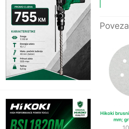
Poveza
Hikoki brusn
mm; gr
10