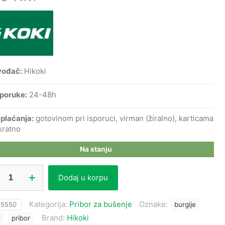
vođač:
Hikoki
sporuke:
24-48h
 plaćanja:
gotovinom pri isporuci, virman (žiralno), karticama
kratno
Na stanju
Dodaj u korpu
a
Kategorija:
Pribor za bušenje
Oznake:
:
5550
burgije
8
Brand:
Hikoki
i
pribor