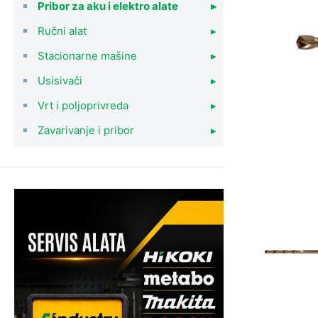
Pribor za aku i elektro alate
▸
Ručni alat
▸
Stacionarne mašine
▸
Usisivači
▸
Vrt i poljoprivreda
▸
Zavarivanje i pribor
▸