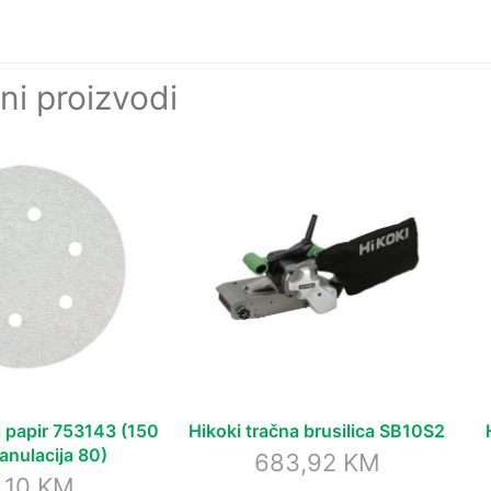
ni proizvodi
i papir 753143 (150
Hikoki tračna brusilica SB10S2
anulacija 80)
683,92
KM
,10
KM