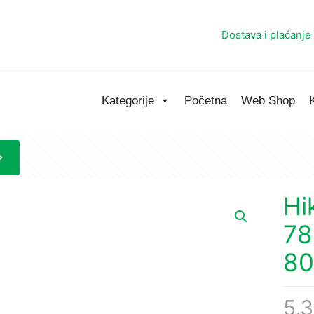
Dostava i plaćanje
Kategorije
Početna
Web Shop
Hi
78
80
5,