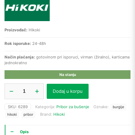
Proizvođač:
Hikoki
Rok isporuke:
24-48h
Način plaćanja:
gotovinom pri isporuci, virman (žiralno), karticama
jednokratno
Na stanju
Hikoki
Dodaj u korpu
burgija
za
metal
SKU:
6289
Kategorija:
Pribor za bušenje
Oznake:
burgije
780508
Brand:
Hikoki
HSS-
hikoki
pribor
Co
(3,2
x
Opis