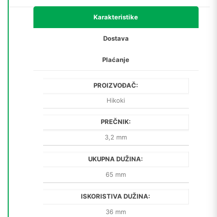
65/36)
količina
Karakteristike
Dostava
Plaćanje
PROIZVOĐAČ:
Hikoki
PREČNIK:
3,2 mm
UKUPNA DUŽINA:
65 mm
ISKORISTIVA DUŽINA:
36 mm