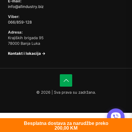
E-mail:
info@a1industry.biz
Viber:
066/859-128
Adresa:
Krajiških brigada 95
78000 Banja Luka
Kontakt i lokacija →
©
2026 | Sva prava su zadržana.
0
Besplatna dostava za narudžbe preko
200,00
KM