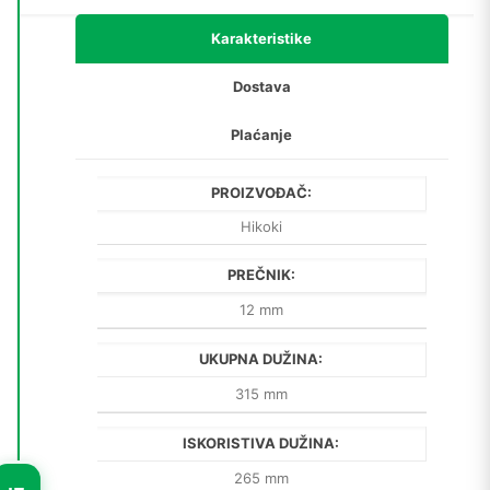
315/265;
4X)
Karakteristike
količina
Dostava
Plaćanje
PROIZVOĐAČ:
Hikoki
PREČNIK:
12 mm
UKUPNA DUŽINA:
315 mm
ISKORISTIVA DUŽINA:
265 mm