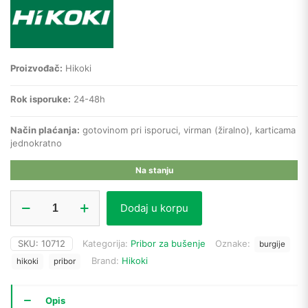
Proizvođač:
Hikoki
Rok isporuke:
24-48h
Način plaćanja:
gotovinom pri isporuci, virman (žiralno), karticama
jednokratno
Na stanju
Hikoki
Dodaj u korpu
burgija
za
beton
SKU:
10712
Kategorija:
Pribor za bušenje
Oznake:
burgije
783247
Brand:
Hikoki
SDS+
hikoki
pribor
FCH
(12
x
Opis