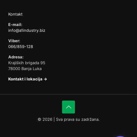
Kontakt
E-mail:
info@a1industry.biz
Viber:
066/859-128
Adresa:
Krajiških brigada 95
78000 Banja Luka
Kontakt i lokacija →
©
2026 | Sva prava su zadržana.