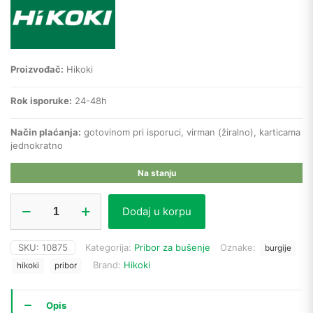
Proizvođač:
Hikoki
Rok isporuke:
24-48h
Način plaćanja:
gotovinom pri isporuci, virman (žiralno), karticama
jednokratno
Na stanju
Hikoki
Dodaj u korpu
burgija
za
beton
SKU:
10875
Kategorija:
Pribor za bušenje
Oznake:
burgije
783246
Brand:
Hikoki
SDS+
hikoki
pribor
(12
x
265/215;
Opis