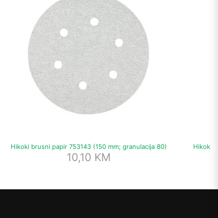
Hikoki brusni papir 753143 (150 mm; granulacija 80)
Hikoki 
10,10
KM