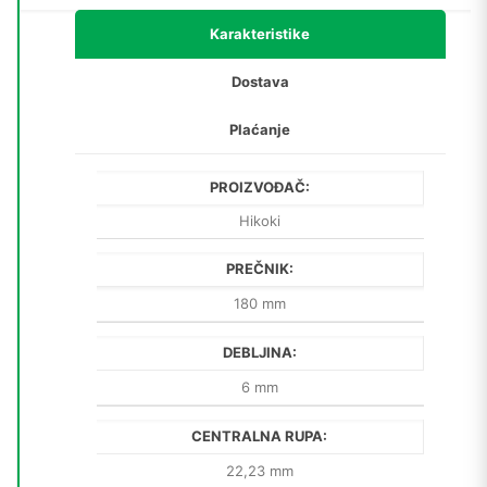
mm)
količina
Karakteristike
Dostava
Plaćanje
PROIZVOĐAČ:
Hikoki
PREČNIK:
180 mm
DEBLJINA:
6 mm
CENTRALNA RUPA:
22,23 mm