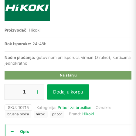
Proizvođač:
Hikoki
Rok isporuke:
24-48h
Način plaćanja:
gotovinom pri isporuci, virman (žiralno), karticama
jednokratno
Na stanju
Hikoki
Dodaj u korpu
brusna
ploča
za
SKU:
10715
Kategorija:
Pribor za brusilice
Oznake:
metal
Brand:
Hikoki
brusna ploča
hikoki
pribor
4100234
(180
x
Opis
6