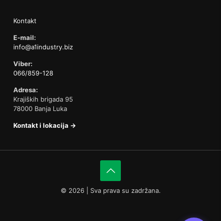
Kontakt
E-mail:
info@a1industry.biz
Viber:
066/859-128
Adresa:
Krajiških brigada 95
78000 Banja Luka
Kontakt i lokacija →
©
2026 | Sva prava su zadržana.