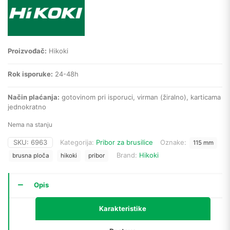
Proizvođač:
Hikoki
Rok isporuke:
24-48h
Način plaćanja:
gotovinom pri isporuci, virman (žiralno), karticama
jednokratno
Nema na stanju
SKU:
6963
Kategorija:
Pribor za brusilice
Oznake:
115 mm
Brand:
Hikoki
brusna ploča
hikoki
pribor
Opis
Karakteristike