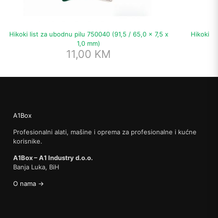
Hikoki list za ubodnu pilu 750040 (91,5 / 65,0 x 7,5 x
Hikoki b
1,0 mm)
11,00
KM
A1Box
Profesionalni alati, mašine i oprema za profesionalne i kućne
korisnike.
A1Box – A1 Industry d.o.o.
Banja Luka, BiH
O nama →